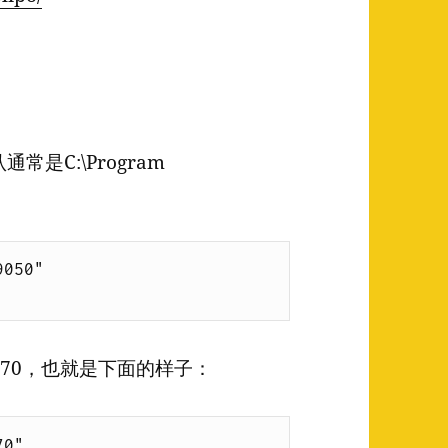
常是C:\Program
050"

070，也就是下面的样子：
0"
