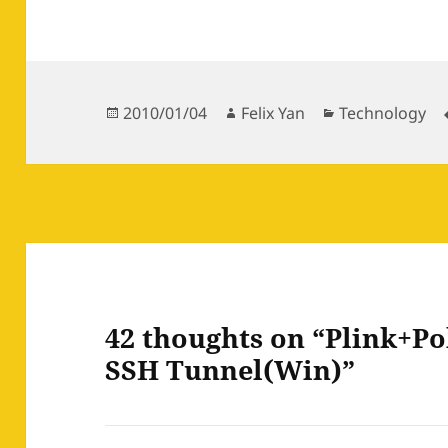
Posted
Author
Categories
2010/01/04
Felix Yan
Technology
on
42 thoughts on “Plin
SSH Tunnel(Win)”