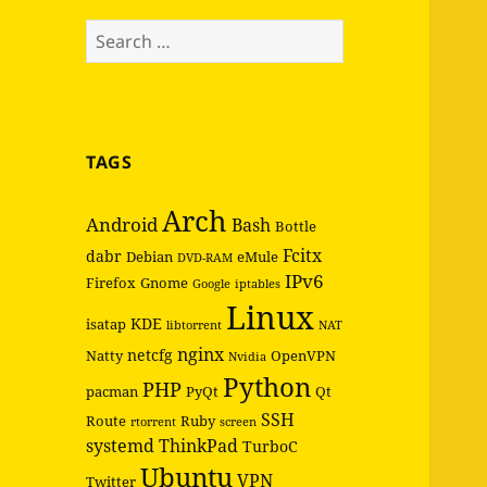
Search
for:
TAGS
Arch
Android
Bash
Bottle
Fcitx
dabr
Debian
eMule
DVD-RAM
IPv6
Firefox
Gnome
Google
iptables
Linux
KDE
isatap
libtorrent
NAT
nginx
netcfg
Natty
OpenVPN
Nvidia
Python
PHP
pacman
PyQt
Qt
SSH
Route
Ruby
rtorrent
screen
systemd
ThinkPad
TurboC
Ubuntu
VPN
Twitter