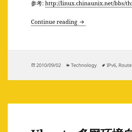
参考:
http://linux.chinaunix.net/bbs/
继续我的Ubuntu之旅 
Continue reading
Posted
Categories
Tags
2010/09/02
Technology
IPv6
,
Route
on