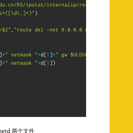
du.cn/RS/ipstat/internalip/real.html'
)
.
read
(
)
s+([\d\.]+)"
)
=$2"
,
"route del -net 0.0.0.0 netmask 0.0.0.0"
]
+
" netmask "
+
d
[
1
]
+
" gw $OLDGW"
)
]
+
" netmask "
+
d
[
1
]
)
rnetd 两个文件