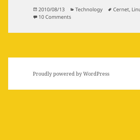
Posted
Categories
Tags
2010/08/13
Technology
Cernet
,
Lin
on
on Ubuntu 多网环境自动
10 Comments
Proudly powered by WordPress