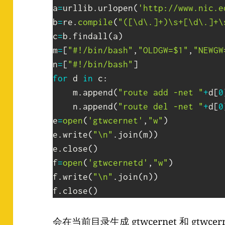
a
=
urllib
.
urlopen
(
'http://www.nic.e
b
=
re
.
compile
(
"([\d\.]+)\s+[\d\.]+\
c
=
b
.
findall
(
a
)
m
=
[
"#!/bin/bash"
,
"OLDGW=$1"
,
"NEWGW
n
=
[
"#!/bin/bash"
]
for
 d 
in
 c
:
    m
.
append
(
"route add -net "
+
d
[
0
    n
.
append
(
"route del -net "
+
d
[
0
e
=
open
(
'gtwcernet'
,
"w"
)
e
.
write
(
"\n"
.
join
(
m
)
)
e
.
close
(
)
f
=
open
(
'gtwcernetd'
,
"w"
)
f
.
write
(
"\n"
.
join
(
n
)
)
f
.
close
(
)
会在当前目录生成 gtwcernet 和 gtwce