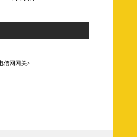
PN/电信网网关>
自动路由表(区别教育网内外) + 分享到多张网卡网络的实