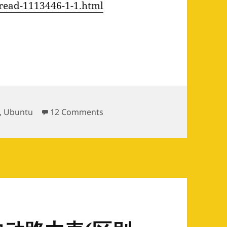
thread-1113446-1-1.html
(3)
on 继续我的Ubuntu之旅 (3)
,
Ubuntu
12 Comments