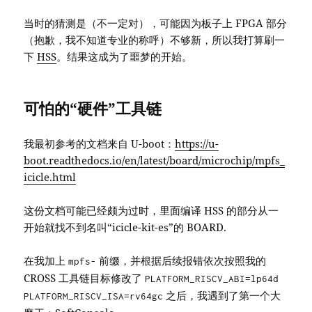
当时的猜测是（不一定对），可能因为板子上 FPGA 部分
（抱歉，我不知道专业的称呼）不够新，所以我打算刷一
下
HSS
。结果这成为了噩梦的开始。
可怕的“硬件”工具链
我最初参考的文档来自 U-boot：
https://u-
boot.readthedocs.io/en/latest/board/microchip/mpfs_
icicle.html
这份文档可能已经颇为过时，里面编译 HSS 的部分从一
开始就找不到名叫“icicle-kit-es”的 BOARD.
在我加上
前缀，并根据后续报错依次按照我的
mpfs-
CROSS 工具链目标修改了
PLATFORM_RISCV_ABI=lp64d
之后，我遇到了第一个大
PLATFORM_RISCV_ISA=rv64gc