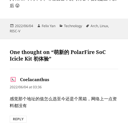
后 😛
Posted
Author
Categories
Tags
2022/06/04
Felix Yan
Technology
Arch
,
Linux
,
on
RISC-V
One thought on “萌新的 PolarFire SoC
Icicle Kit 初体验”
Coelacanthus
says:
2022/06/04 at 03:36
感觉那个地址的值怎么选至今还是个黑箱，网络上一点资
料都没有
REPLY