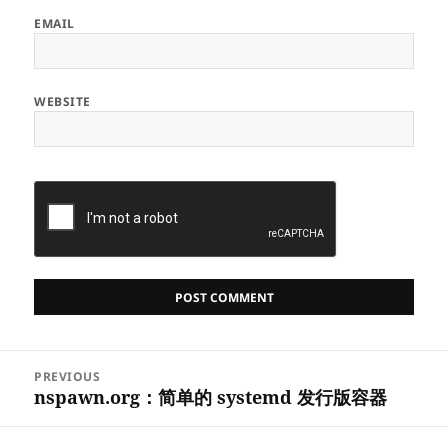
EMAIL
WEBSITE
Post
PREVIOUS
navigation
nspawn.org：简单的 systemd 发行版容器
Previous
post: