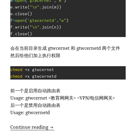
e
=
open
(
'gtwcernet'
,
"w"
)
e
.
write
(
"\n"
.
join
(
m
)
)
e
.
close
(
)
f
=
open
(
'gtwcernetd'
,
"w"
)
f
.
write
(
"\n"
.
join
(
n
)
)
f
.
close
(
)
会在当前目录生成 gtwcernet 和 gtwcernetd 两个文件
然后给他们加上执行权限
chmod
chmod
 +x gtwcernetd
前一个是启用自动路由表
Usage: gtwcernet <教育网网关> <VPN/电信网网关>
后一个是禁用自动路由表
Usage: gtwcernetd
Ubuntu 多网环境自动路由表(区别教育网
Continue reading