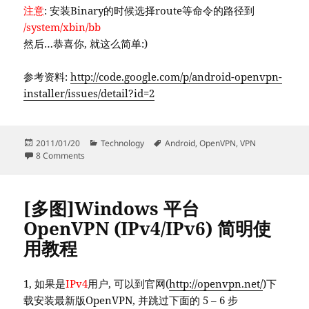
注意
: 安装Binary的时候选择route等命令的路径到
/system/xbin/bb
然后…恭喜你, 就这么简单:)
参考资料:
http://code.google.com/p/android-openvpn-
installer/issues/detail?id=2
Posted
Categories
Tags
2011/01/20
Technology
Android
,
OpenVPN
,
VPN
on
on Android 2.2 Froyo 完美安装 OpenVPN
8 Comments
[多图]Windows 平台
OpenVPN (IPv4/IPv6) 简明使
用教程
1, 如果是
IPv4
用户, 可以到官网(
http://openvpn.net/
)下
载安装最新版OpenVPN, 并跳过下面的 5 – 6 步