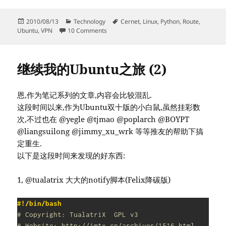
Posted
Categories
Tags
2010/08/13
Technology
Cernet
,
Linux
,
Python
,
Route
,
on
on Ubuntu 多网环境自动路由表(区别教育
Ubuntu
,
VPN
10 Comments
继续我的Ubuntu之旅 (2)
恩,作为笔记系列的文章,内容会比较混乱.
这段时间以来,作为Ubuntu双十版的小白鼠,虽然挂彩数
次,不过也在 @yegle @tjmao @poplarch @BOYPT
@liangsuilong @jimmy_xu_wrk 等等推友的帮助下搞
定重生.
以下是这段时间来发现的好东西:
1, @tualatrix 大大的notify脚本(Felix降碳版)
#!/bin/bash
# Copyright: TualatriX  GPL v3
# Website: http://imtx.cn/archives/1516.html