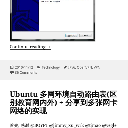
[多图]Windows 平台 OpenVPN (IPv4/
Continue reading
Posted
Categories
Tags
2010/11/12
Technology
IPv6
,
OpenVPN
,
VPN
on
on [多图]Windows 平台 OpenVPN (IPv4/IPv6) 简明使用教
36 Comments
Ubuntu 多网环境自动路由表(区
别教育网内外) + 分享到多张网卡
网络的实现
首先, 感谢 @BOYPT @jimmy_xu_wrk @tjmao @yegle