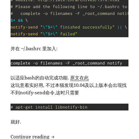
# Please add the following line to ~/.bashrc to ena
# 	complete -o filenames -F _root_command notify
$*
&&
\
notify-send
"
\"
$*
\"
 finished successfully"
||
\
notify-send
"
\"
$*
\"
 failed"
并在 ~/.bashrc 里加入:
complete -o filenames -F _root_command notify
以适应bash的自动完成功能.
原文在此
这玩意着实好用, 不过本猫发现10.04及以上版本会出现找
不到notify-send命令,这时只需要
# apt-get install libnotify-bin
就好.
继续我的Ubuntu之旅 (2)
Continue reading