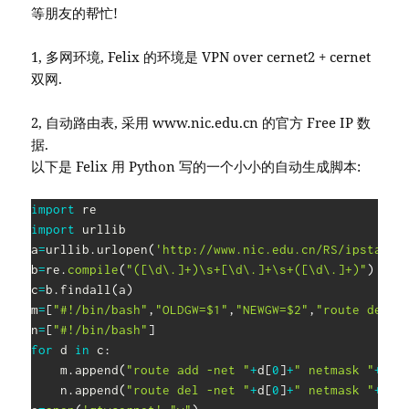
等朋友的帮忙!
1, 多网环境, Felix 的环境是 VPN over cernet2 + cernet
双网.
2, 自动路由表, 采用 www.nic.edu.cn 的官方 Free IP 数
据.
以下是 Felix 用 Python 写的一个小小的自动生成脚本:
import
import
 urllib

a
=
urllib
.
urlopen
(
'http://www.nic.edu.cn/RS/ipstat/i
b
=
re
.
compile
(
"([\d\.]+)\s+[\d\.]+\s+([\d\.]+)"
)
c
=
b
.
findall
(
a
)
m
=
[
"#!/bin/bash"
,
"OLDGW=$1"
,
"NEWGW=$2"
,
"route del -
n
=
[
"#!/bin/bash"
]
for
 d 
in
 c
:
    m
.
append
(
"route add -net "
+
d
[
0
]
+
" netmask "
+
d
[
1
    n
.
append
(
"route del -net "
+
d
[
0
]
+
" netmask "
+
d
[
1