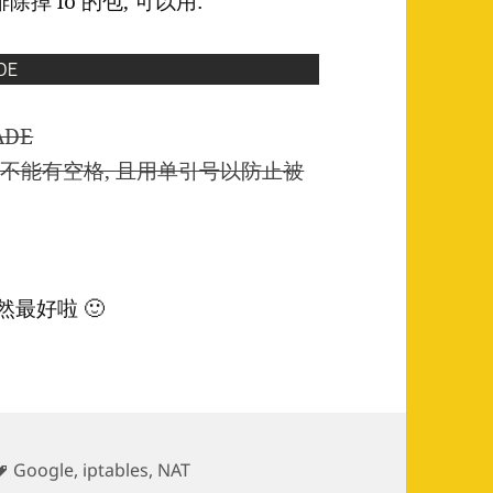
 lo 的包, 可以用:
RADE
 之间不能有空格, 且用单引号以防止被
然最好啦 🙂
Tags
Google
,
iptables
,
NAT