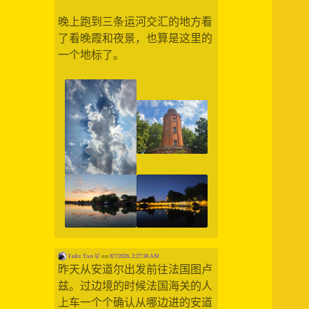
晚上跑到三条运河交汇的地方看
了看晚霞和夜景，也算是这里的
一个地标了。
Felix Yan 🦊
on
8/7/2026, 2:27:38 AM
昨天从安道尔出发前往法国图卢
兹。过边境的时候法国海关的人
上车一个个确认从哪边进的安道