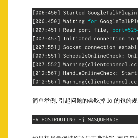
[
006:450
]
 Started GoogleTalkPlugin
[
006:450
]
 Waiting 
for
 GoogleTalkPl
[
007:451
]
 Read port file, 
port
=
525
[
007:453
]
[
007:551
]
[
007:551
]
 ScheduleOnlineCheck: Onl
[
007:552
]
 Warning
(
clientchannel.cc
[
012:567
]
[
012:567
]
 Warning
(
clientchannel.cc
简单举例, 引起问题的会吃掉 lo 的包的规