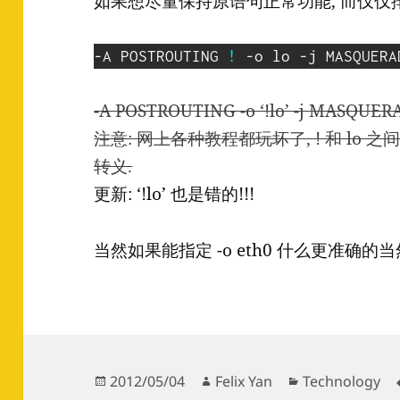
如果想尽量保持原语句正常功能, 而仅仅排除掉
-A POSTROUTING 
!
-A POSTROUTING -o ‘!lo’ -j MASQUE
注意: 网上各种教程都玩坏了, ! 和 lo
转义.
更新: ‘!lo’ 也是错的!!!
当然如果能指定 -o eth0 什么更准确的当
Posted
Author
Categories
2012/05/04
Felix Yan
Technology