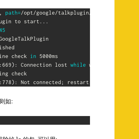
, 
path
=
ugin to start
..
45
ine check 
in
:669
)
: Connection lost 
while
 waiting 
for
 auth
:778
)
: Not connected
;
则如: