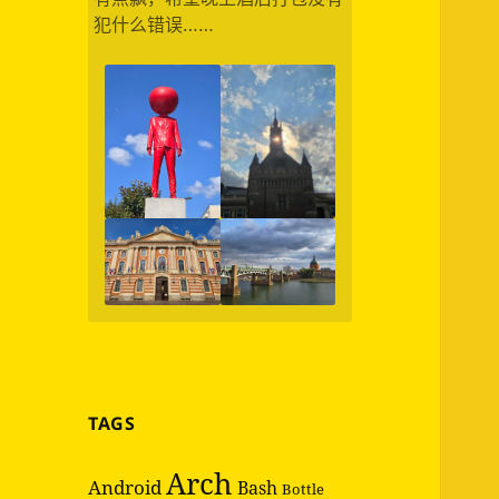
犯什么错误……
TAGS
Arch
Android
Bash
Bottle