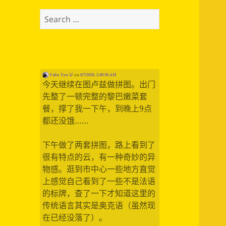
Search
for:
Felix Yan 🦊
on
8/7/2026, 2:40:56 AM
今天继续在图卢兹做拼图。出门
先整了一顿完整的黎巴嫩菜套
餐，撑了我一下午，到晚上9点
都还没饿……
下午做了两套拼图，路上看到了
很有特点的云，有一种奇妙的异
物感。逛到市中心一些地方直觉
上感觉自己看到了一些不是法语
的标牌，查了一下才知道这里的
传统语言其实是奥克语（虽然现
在已经没落了）。