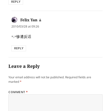
REPLY
Felix Yan
says:
2010/03/28 at 09:26
=.=惨遭反话
REPLY
Leave a Reply
Your email address will not be published.
Required fields are
marked
*
COMMENT
*