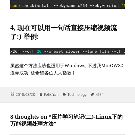
sudo
 checkinstall --pkgname
=
x264 --pkgversion 
"1:0.
4, 现在可以用一句话直接压缩视频流
了:) 举例:
x264 --crf 
20
 --preset slower --tune film --vf crop
虽然这个方法应该也适用于Windows, 不过我MinGW32
没弄成功, 还希望各位大大指教:)
Posted
Author
Categories
Tags
2010/03/28
Felix Yan
Technology
x264
on
8 thoughts on “压片学习笔记(二)-Linux下的
万能视频处理方法”