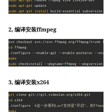
sudo
apt-get
sudo
apt-get
sudo
apt-get
install
2, 编译安装ffmpeg
cd
 ffmpeg

./configure --enable-gpl --enable-postproc --enable
make
sudo
 checkinstall --pkgname
=
ffmpeg --pkgversion 
"4:
3, 编译安装x264
git
cd
 x264

./configure  
#这一步看到Lavf支持是"开启", 则ffmpeg
make