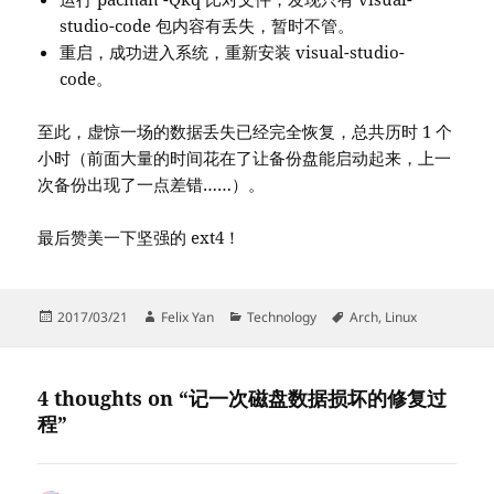
studio-code 包内容有丢失，暂时不管。
重启，成功进入系统，重新安装 visual-studio-
code。
至此，虚惊一场的数据丢失已经完全恢复，总共历时 1 个
小时（前面大量的时间花在了让备份盘能启动起来，上一
次备份出现了一点差错……）。
最后赞美一下坚强的 ext4！
Posted
Author
Categories
Tags
2017/03/21
Felix Yan
Technology
Arch
,
Linux
on
4 thoughts on “记一次磁盘数据损坏的修复过
程”