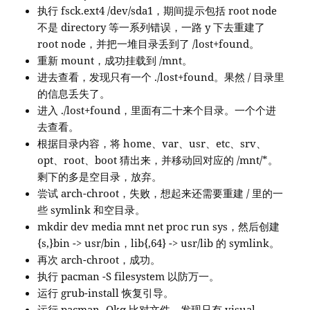
执行 fsck.ext4 /dev/sda1，期间提示包括 root node
不是 directory 等一系列错误，一路 y 下去重建了
root node，并把一堆目录丢到了 /lost+found。
重新 mount，成功挂载到 /mnt。
进去查看，发现只有一个 ./lost+found。果然 / 目录里
的信息丢失了。
进入 ./lost+found，里面有二十来个目录。一个个进
去查看。
根据目录内容，将 home、var、usr、etc、srv、
opt、root、boot 猜出来，并移动回对应的 /mnt/*。
剩下的多是空目录，放弃。
尝试 arch-chroot，失败，想起来还需要重建 / 里的一
些 symlink 和空目录。
mkdir dev media mnt net proc run sys，然后创建
{s,}bin -> usr/bin，lib{,64} -> usr/lib 的 symlink。
再次 arch-chroot，成功。
执行 pacman -S filesystem 以防万一。
运行 grub-install 恢复引导。
运行 pacman -Qkq 比对文件，发现只有 visual-