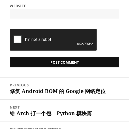
WEBSITE
Post
PREVIOUS
navigation
修复 Android ROM 的 Google 网络定位
Previous
post:
NEXT
给 Arch 打一个包 – Python 模块篇
Next
post: