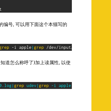
对应的编号, 可以用下面这个本猫写的
grep
 -i apple
|
grep
=不知道怎么称呼了)加上读属性, 以使
0.log
|
grep
 udev
|
grep
 -i apple
|
grep
 /dev/input