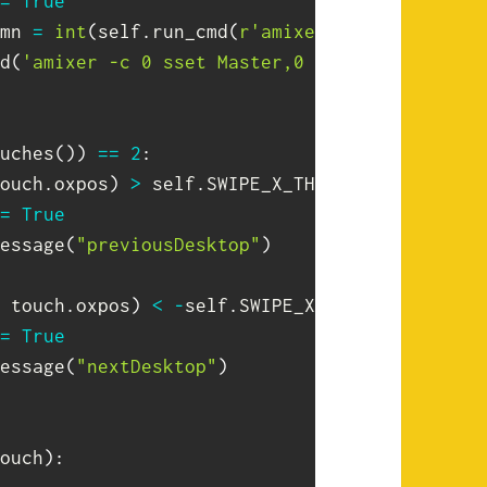
=
True
mn 
=
int
(
self
.
run_cmd
(
r'amixer -c 0 get Mast
d
(
'amixer -c 0 sset Master,0 %d'
%
(
currentv
uches
(
)
)
==
2
:
ouch
.
oxpos
)
>
 self
.
SWIPE_X_THRESHOLD
:
=
True
essage
(
"previousDesktop"
)
 touch
.
oxpos
)
<
-
self
.
SWIPE_X_THRESHOLD
:
=
True
essage
(
"nextDesktop"
)
ouch
)
: