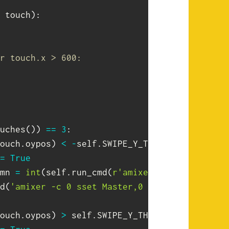
 touch
)
:
r touch.x > 600:
uches
(
)
)
==
3
:
ouch
.
oypos
)
<
-
self
.
SWIPE_Y_THRESHOLD
:
=
True
mn 
=
int
(
self
.
run_cmd
(
r'amixer -c 0 get Mast
d
(
'amixer -c 0 sset Master,0 %d'
%
(
currentv
ouch
.
oypos
)
>
 self
.
SWIPE_Y_THRESHOLD
: