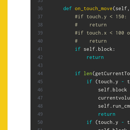
def
on_touch_move
(
self
,
#if touch.y < 150:
#    return
#if touch.x < 100 o
#    return
if
 self
.
block
:
return
if
len
(
getCurrentTo
if
(
touch
.
y 
-
 t
                self
.
block 
                currentvolu
                self
.
run_cm
return
if
(
touch
.
y 
-
 t