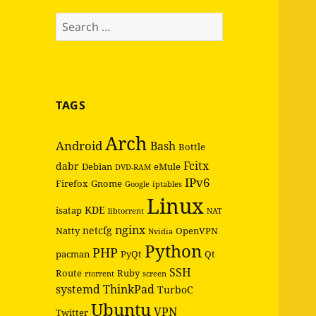
Search
for:
TAGS
Arch
Android
Bash
Bottle
Fcitx
dabr
Debian
eMule
DVD-RAM
IPv6
Firefox
Gnome
Google
iptables
Linux
KDE
isatap
libtorrent
NAT
nginx
netcfg
Natty
OpenVPN
Nvidia
Python
PHP
pacman
PyQt
Qt
SSH
Route
Ruby
rtorrent
screen
systemd
ThinkPad
TurboC
Ubuntu
VPN
Twitter