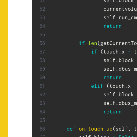
                self
.
block 
                currentvolu
                self
.
run_cm
return
if
len
(
getCurrentTo
if
(
touch
.
x 
-
 t
                self
.
block 
                self
.
dbus_m
return
elif
(
touch
.
x 
-
                self
.
block 
                self
.
dbus_m
return
def
on_touch_up
(
self
,
 t