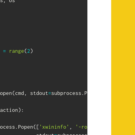
s
,
 
=
range
(
2
)
open
(
cmd
,
 stdout
=
subprocess
.
PIPE
,
 shell
=
True
action
)
:
ocess
.
Popen
(
[
'xwininfo'
,
'-root'
]
,