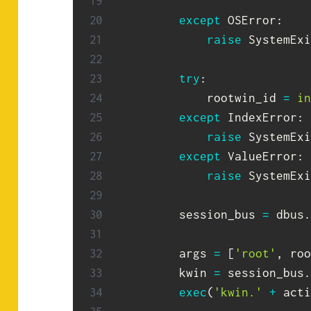
                           
except
 OSError
:
raise
 SystemExi
try
:
            rootwin_id 
=
in
except
 IndexError
:
raise
 SystemExi
except
 ValueError
:
raise
 SystemExi
        session_bus 
=
 dbus
.
        args 
=
[
'root'
,
 roo
        kwin 
=
 session_bus
.
exec
(
'kwin.'
+
 acti