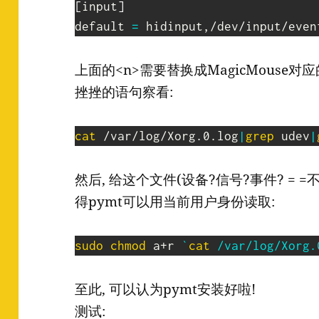
[
input
]
default 
=
上面的<n>需要替换成MagicMouse
挫挫的语句察看:
cat
 /var/log/Xorg.0.log
|
grep
 udev
|
然后, 给这个文件(设备?信号?事件? = 
得pymt可以用当前用户身份读取:
sudo
chmod
 a+r 
`
cat
 /var/log/Xorg.
至此, 可以认为pymt安装好啦!
测试: