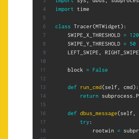
import
 sys
,
 dbus
,
 subproces
import
 time

class
Tracer
(
MTWidget
)
:
    SWIPE_X_THRESHOLD 
=
120
    SWIPE_Y_THRESHOLD 
=
50
    LEFT_SWIPE
,
 RIGHT_SWIPE
    block 
=
False
def
run_cmd
(
self
,
 cmd
)
:
return
 subprocess
.
P
def
dbus_message
(
self
,
 
try
:
            rootwin 
=
 subpr