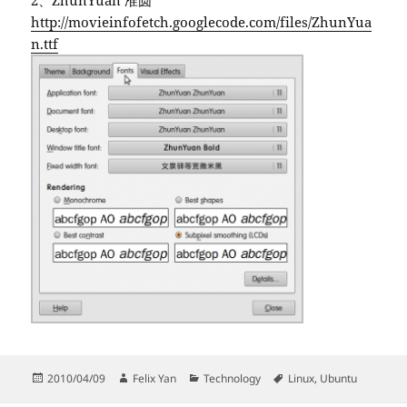
2、ZhunYuan 准圆
http://movieinfofetch.googlecode.com/files/ZhunYua
n.ttf
Posted
Author
Categories
Tags
2010/04/09
Felix Yan
Technology
Linux
,
Ubuntu
on