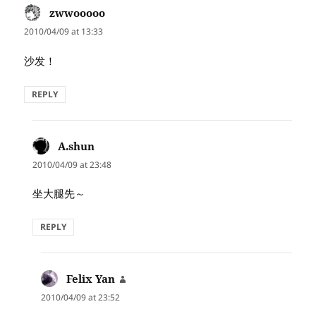
zwwooooo
says:
2010/04/09 at 13:33
沙发！
REPLY
A.shun
says:
2010/04/09 at 23:48
坐大腿先～
REPLY
Felix Yan
says:
2010/04/09 at 23:52