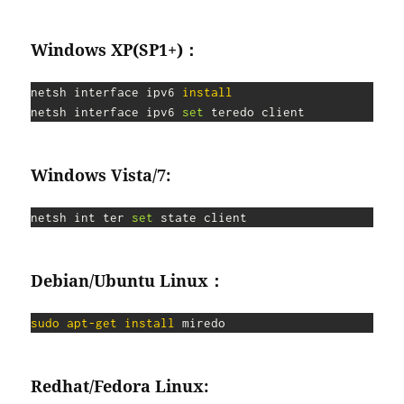
Windows XP(SP1+)：
netsh interface ipv6 
install
netsh interface ipv6 
set
 teredo client
Windows Vista/7:
netsh int ter 
set
 state client
Debian/Ubuntu Linux：
sudo
apt-get
install
 miredo
Redhat/Fedora Linux: