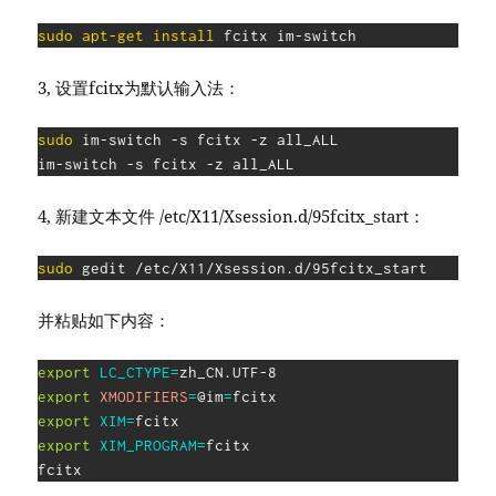
sudo
apt-get
install
 fcitx im-switch
3, 设置fcitx为默认输入法：
sudo
 im-switch -s fcitx -z all_ALL

im-switch -s fcitx -z all_ALL
4, 新建文本文件 /etc/X11/Xsession.d/95fcitx_start：
sudo
 gedit /etc/X11/Xsession.d/95fcitx_start
并粘贴如下内容：
export
LC_CTYPE
=
export
XMODIFIERS
=
@im
=
export
XIM
=
export
XIM_PROGRAM
=
fcitx

fcitx