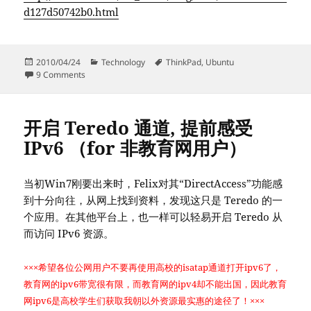
d127d50742b0.html
Posted
Categories
Tags
2010/04/24
Technology
ThinkPad
,
Ubuntu
on
on Ubuntu：修复ThinkPad小黑的静音键
9 Comments
开启 Teredo 通道, 提前感受
IPv6 （for 非教育网用户）
当初Win7刚要出来时，Felix对其“DirectAccess”功能感
到十分向往，从网上找到资料，发现这只是 Teredo 的一
个应用。在其他平台上，也一样可以轻易开启 Teredo 从
而访问 IPv6 资源。
×××希望各位公网用户不要再使用高校的isatap通道打开ipv6了，
教育网的ipv6带宽很有限，而教育网的ipv4却不能出国，因此教育
网ipv6是高校学生们获取我朝以外资源最实惠的途径了！×××