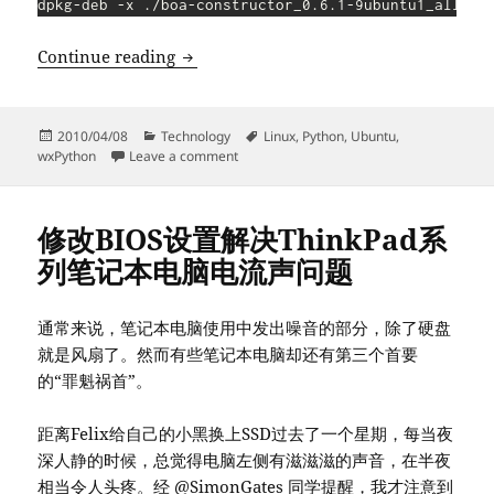
解决依赖关系，让Debian/Ubuntu下的boa-co
Continue reading
Posted
Categories
Tags
2010/04/08
Technology
Linux
,
Python
,
Ubuntu
,
on
on 解决依赖关系，让Debian/Ubuntu下的boa-
wxPython
Leave a comment
修改BIOS设置解决ThinkPad系
列笔记本电脑电流声问题
通常来说，笔记本电脑使用中发出噪音的部分，除了硬盘
就是风扇了。然而有些笔记本电脑却还有第三个首要
的“罪魁祸首”。
距离Felix给自己的小黑换上SSD过去了一个星期，每当夜
深人静的时候，总觉得电脑左侧有滋滋滋的声音，在半夜
相当令人头疼。经 @SimonGates 同学提醒，我才注意到