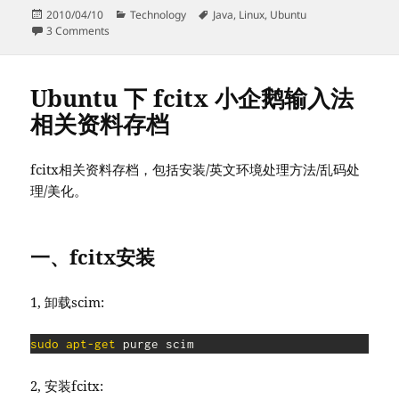
Posted
Categories
Tags
2010/04/10
Technology
Java
,
Linux
,
Ubuntu
on
on 在 Ubuntu Lucid 下请回 Sun Java6 Jre, 赶走 OpenJDK
3 Comments
Ubuntu 下 fcitx 小企鹅输入法
相关资料存档
fcitx相关资料存档，包括安装/英文环境处理方法/乱码处
理/美化。
一、fcitx安装
1, 卸载scim:
sudo
apt-get
 purge scim
2, 安装fcitx: