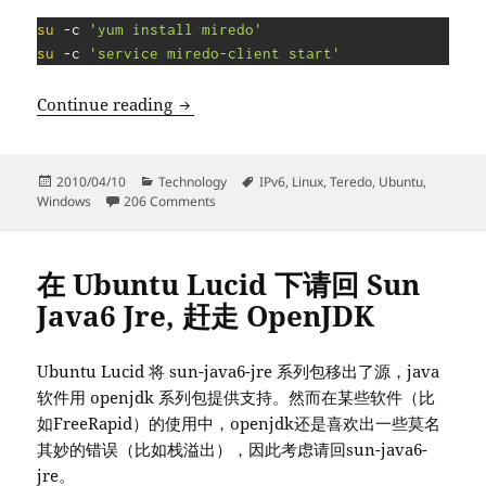
su
 -c 
'yum install miredo'
su
 -c 
'service miredo-client start'
开启 Teredo 通道, 提前感受 IPv6 （fo
Continue reading
Posted
Categories
Tags
2010/04/10
Technology
IPv6
,
Linux
,
Teredo
,
Ubuntu
,
on
on 开启 Teredo 通道, 提前感受 IPv6 （for
Windows
206 Comments
在 Ubuntu Lucid 下请回 Sun
Java6 Jre, 赶走 OpenJDK
Ubuntu Lucid 将 sun-java6-jre 系列包移出了源，java
软件用 openjdk 系列包提供支持。然而在某些软件（比
如FreeRapid）的使用中，openjdk还是喜欢出一些莫名
其妙的错误（比如栈溢出），因此考虑请回sun-java6-
jre。