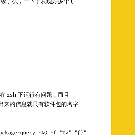
续了么，一下子发现好多个 (￣□
 zsh 下运行有问题，而且
，打印出来的信息就只有软件包的名字
ackage-query -AQ -f "%v" "{}"