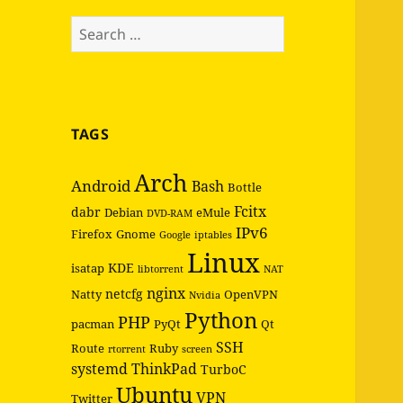
Search
for:
TAGS
Arch
Android
Bash
Bottle
Fcitx
dabr
Debian
eMule
DVD-RAM
IPv6
Firefox
Gnome
Google
iptables
Linux
KDE
isatap
libtorrent
NAT
nginx
netcfg
Natty
OpenVPN
Nvidia
Python
PHP
pacman
PyQt
Qt
SSH
Route
Ruby
rtorrent
screen
systemd
ThinkPad
TurboC
Ubuntu
VPN
Twitter