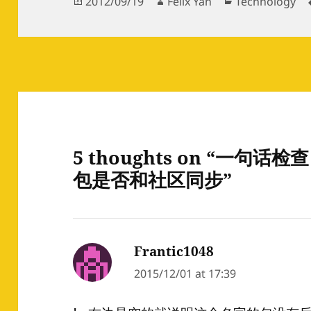
Posted
Author
Categories
2012/09/19
Felix Yan
Technology
on
5 thoughts on “一句话检
包是否和社区同步”
Frantic1048
says:
2015/12/01 at 17:39