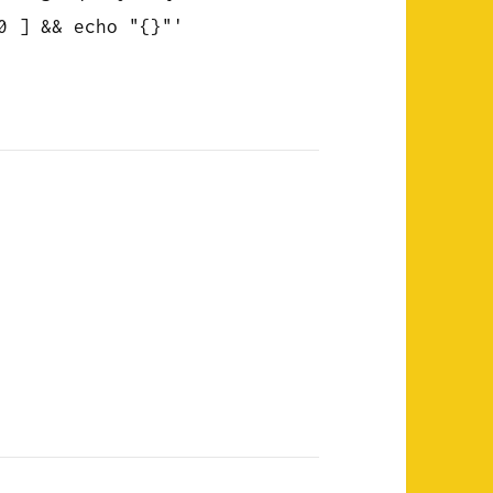
0 ] && echo "{}"'