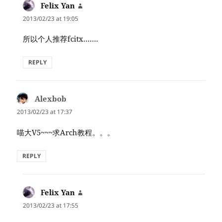
Felix Yan
says:
2013/02/23 at 19:05
所以个人推荐fcitx…….
REPLY
Alexbob
says:
2013/02/23 at 17:37
喵大V5~~~求Arch教程。。。
REPLY
Felix Yan
says:
2013/02/23 at 17:55