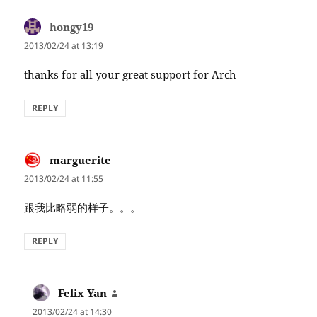
hongy19
says:
2013/02/24 at 13:19
thanks for all your great support for Arch
REPLY
marguerite
says:
2013/02/24 at 11:55
跟我比略弱的样子。。。
REPLY
Felix Yan
says:
2013/02/24 at 14:30