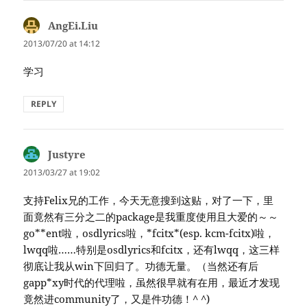
AngEi.Liu
says:
2013/07/20 at 14:12
学习
REPLY
Justyre
says:
2013/03/27 at 19:02
支持Felix兄的工作，今天无意搜到这贴，对了一下，里
面竟然有三分之二的package是我重度使用且大爱的～～
go**ent啦，osdlyrics啦，*fcitx*(esp. kcm-fcitx)啦，
lwqq啦……特别是osdlyrics和fcitx，还有lwqq，这三样
彻底让我从win下回归了。功德无量。（当然还有后
gapp*xy时代的代理啦，虽然很早就有在用，最近才发现
竟然进community了，又是件功德！^ ^)