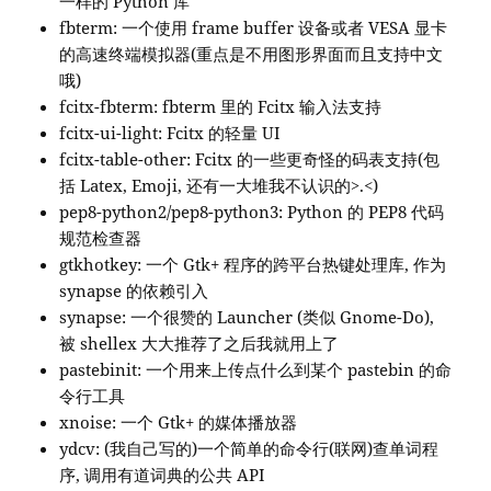
一样的 Python 库
fbterm: 一个使用 frame buffer 设备或者 VESA 显卡
的高速终端模拟器(重点是不用图形界面而且支持中文
哦)
fcitx-fbterm: fbterm 里的 Fcitx 输入法支持
fcitx-ui-light: Fcitx 的轻量 UI
fcitx-table-other: Fcitx 的一些更奇怪的码表支持(包
括 Latex, Emoji, 还有一大堆我不认识的>.<)
pep8-python2/pep8-python3: Python 的 PEP8 代码
规范检查器
gtkhotkey: 一个 Gtk+ 程序的跨平台热键处理库, 作为
synapse 的依赖引入
synapse: 一个很赞的 Launcher (类似 Gnome-Do),
被 shellex 大大推荐了之后我就用上了
pastebinit: 一个用来上传点什么到某个 pastebin 的命
令行工具
xnoise: 一个 Gtk+ 的媒体播放器
ydcv: (我自己写的)一个简单的命令行(联网)查单词程
序, 调用有道词典的公共 API