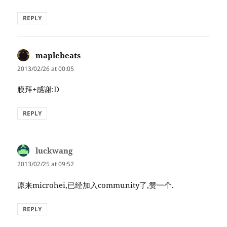
REPLY
maplebeats
says:
2013/02/26 at 00:05
膜拜+感谢:D
REPLY
luckwang
says:
2013/02/25 at 09:52
原来microhei,已经加入community了,赞一个.
REPLY