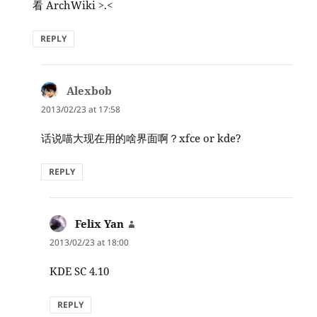
看 ArchWiki >.<
REPLY
Alexbob
says:
2013/02/23 at 17:58
话说喵大现在用的啥界面啊？xfce or kde?
REPLY
Felix Yan
says:
2013/02/23 at 18:00
KDE SC 4.10
REPLY