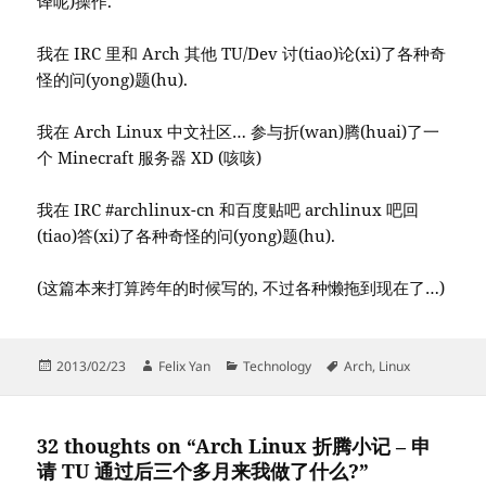
译呢)操作.
我在 IRC 里和 Arch 其他 TU/Dev 讨(tiao)论(xi)了各种奇
怪的问(yong)题(hu).
我在 Arch Linux 中文社区… 参与折(wan)腾(huai)了一
个 Minecraft 服务器 XD (咳咳)
我在 IRC #archlinux-cn 和百度贴吧 archlinux 吧回
(tiao)答(xi)了各种奇怪的问(yong)题(hu).
(这篇本来打算跨年的时候写的, 不过各种懒拖到现在了…)
Posted
Author
Categories
Tags
2013/02/23
Felix Yan
Technology
Arch
,
Linux
on
32 thoughts on “Arch Linux 折腾小记 – 申
请 TU 通过后三个多月来我做了什么?”