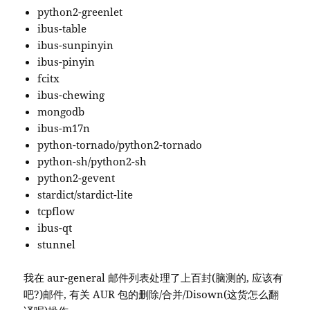
python2-greenlet
ibus-table
ibus-sunpinyin
ibus-pinyin
fcitx
ibus-chewing
mongodb
ibus-m17n
python-tornado/python2-tornado
python-sh/python2-sh
python2-gevent
stardict/stardict-lite
tcpflow
ibus-qt
stunnel
我在 aur-general 邮件列表处理了上百封(脑测的, 应该有
吧?)邮件, 有关 AUR 包的删除/合并/Disown(这货怎么翻