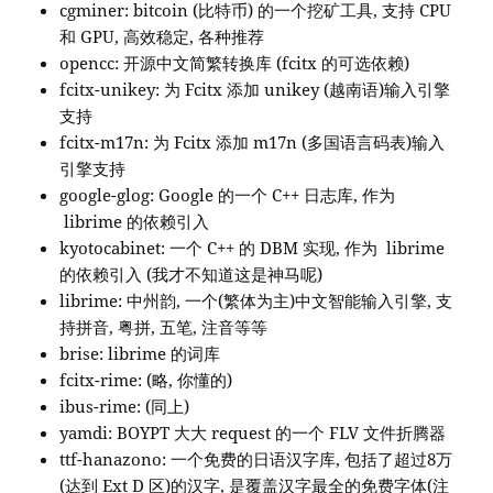
cgminer: bitcoin (比特币) 的一个挖矿工具, 支持 CPU
和 GPU, 高效稳定, 各种推荐
opencc: 开源中文简繁转换库 (fcitx 的可选依赖)
fcitx-unikey: 为 Fcitx 添加 unikey (越南语)输入引擎
支持
fcitx-m17n: 为 Fcitx 添加 m17n (多国语言码表)输入
引擎支持
google-glog: Google 的一个 C++ 日志库, 作为
librime 的依赖引入
kyotocabinet: 一个 C++ 的 DBM 实现, 作为 librime
的依赖引入 (我才不知道这是神马呢)
librime: 中州韵, 一个(繁体为主)中文智能输入引擎, 支
持拼音, 粤拼, 五笔, 注音等等
brise: librime 的词库
fcitx-rime: (略, 你懂的)
ibus-rime: (同上)
yamdi: BOYPT 大大 request 的一个 FLV 文件折腾器
ttf-hanazono: 一个免费的日语汉字库, 包括了超过8万
(达到 Ext D 区)的汉字, 是覆盖汉字最全的免费字体(注