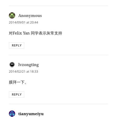
Anonymous
says:
2014/09/01 at 20:44
对Felix Yan 同学表示灰常支持
REPLY
lvzongting
says:
2014/02/21 at 18:33
膜拜一下。
REPLY
tianyumeiyu
says: