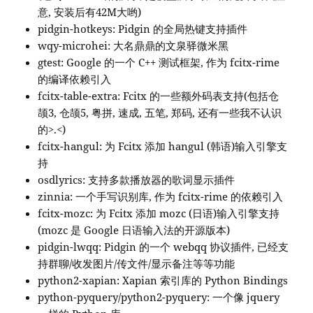
意, 安装后有42M大哟)
pidgin-hotkeys: Pidgin 的全局热键支持插件
wqy-microhei: 大名鼎鼎的文泉驿微米黑
gtest: Google 的一个 C++ 测试框架, 作为 fcitx-rime
的编译依赖引入
fcitx-table-extra: Fcitx 的一些额外码表支持(包括仓
颉3, 仓颉5, 粤拼, 速成, 五笔, 郑码, 还有一些我不认识
的>.<)
fcitx-hangul: 为 Fcitx 添加 hangul (韩语)输入引擎支
持
osdlyrics: 支持多款播放器的歌词显示插件
zinnia: 一个手写识别库, 作为 fcitx-rime 的依赖引入
fcitx-mozc: 为 Fcitx 添加 mozc (日语)输入引擎支持
(mozc 是 Google 日语输入法的开源版本)
pidgin-lwqq: Pidgin 的一个 webqq 协议插件, 已经支
持群聊/收发图片/传文件/显示备注等等功能
python2-xapian: Xapian 索引库的 Python Bindings
python-pyquery/python2-pyquery: 一个像 jquery