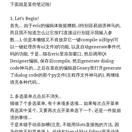
下面就是某些笔记啦!
1, Let’s Begin!
首先… 由于eric的编辑体验挺糟糕..(特别容易崩溃神马的,
而且我不知道怎么让它按F2直接运行别提示我输入参
数….), 但是本懒猫又不肯放弃它一键compile ui到py(可
以一键处理所有ui文件)的功能, 以及自动generate事件代
码的功能, 于是…猫在eric里添加窗口, 然后调用Qt
Designer编辑, 保存后compile, 然后generate dialog
code神马的…之后在喜欢的编辑器Geany里打开generate
了dialog code的那个py文件(主程序文件神马的), 再继续
填充各种代码…
2, 多选菜单点击后不消失..
猫做了个多选菜单, 有十来项多选项… 如果每次点开菜单
再选其中某个, 又要再次点开菜单选下一个, 还是一件挺崩
溃的事情…
于是本猫手动添加槽(注意, 不能用Slots直接拖的方法, 因
为你拖不到菜单项上, 必须在Signal/Slot Editor里手动添