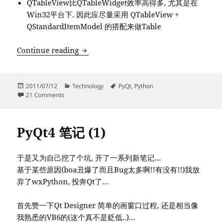
QTableView比QTableWidget效率高得多, 尤其是在
Win32平台下. 因此应尽量采用 QTableView +
QStandardItemModel 的搭配来做Table
PyQt作品 – PingTester – 多点Ping测试工
Continue reading
Posted
Categories
Tags
2011/07/12
Technology
PyQt
,
Python
on
on PyQt作品 – PingTester – 多点Ping测试工具
21 Comments
PyQt4 笔记 (1)
于是又为自己挖了个坑, 开了一系列新笔记…
基于某些原因(boa丑爆了而且Bug太多啊!!有没有!!)我放
弃了wxPython, 投奔Qt了…
首先赞一下Qt Designer 简单的画窗口过程, 还是相当像
我熟悉的VB6的(这个真不是贬低..)…