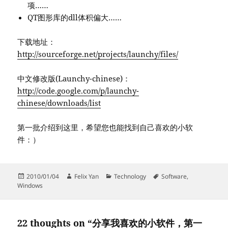
项……
QT图形库的dll体积偏大……
下载地址：
http://sourceforge.net/projects/launchy/files/
中文修改版(Launchy-chinese)：
http://code.google.com/p/launchy-
chinese/downloads/list
第一批介绍到这里，希望您也能找到自己喜欢的小软
件：）
Posted
Author
Categories
Tags
2010/01/04
Felix Yan
Technology
Software
,
on
Windows
22 thoughts on “分享我喜欢的小软件，第一