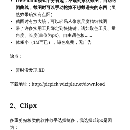
free-hand模式十分有趣，不规则形状截图，自动封
闭曲线，截图时可以手动挖掉不想截进去的东西
（虽
然效果确实有点囧）
截图时有放大镜，可以轻易从像素尺度精细截图
带了许多实用工具绑定到快捷键，诸如取色工具、量
角度、长度(单位为px)、自由调色板……
体积小（1M而已），绿色免费，无广告
缺点：
暂时没发现 XD
下载地址：
http://picpick.wiziple.net/download
2、Clipx
多重剪贴板类的软件似乎选择挺多，我选择Clipx是因
为：