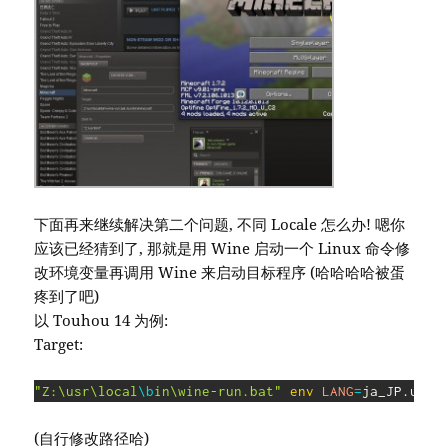
下面再来继续解决第二个问题, 不同 Locale 怎么办! 嗯你
应该已经猜到了, 那就是用 Wine 启动一个 Linux 命令修
改环境变量再调用 Wine 来启动目标程序 (哈哈哈哈被蛋
疼到了吧)
以 Touhou 14 为例:
Target:
"Z:\usr\local
\b
in\wine-run.bat"
env
LANG
=
ja_JP.utf8
(自行修改路径哈)