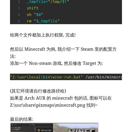
_tmpfile
=
"/tmp/
$1
"
shift
sh
"
$@
"
rm
"
$_tmpfile
"
给两个文件都加上执行权限, 完成!
然后以 Minecraft 为例, 我介绍一下 Steam 里的配置方
法:
添加一个 Non-steam 游戏, 然后修改 Target 为:
"Z:\usr\local
\b
in\wine-run.bat"
 /usr/bin/minecraft
(其它环境请自行修改路径哈)
如果是 Arch AUR 的 minecraft 包的话, 图标可以在
Z:\usr\share\pixmaps\minecraft.png 找到~
最后的结果: