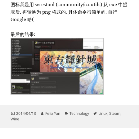
图标我是用 wrestool (community/icoutils) 从 exe 中提
取后, 再转换为 png 格式的. 具体命令很简单的, 自行
Google 哈(
最后的结果:
Posted
Author
Categories
Tags
2014/04/13
Felix Yan
Technology
Linux
,
Steam
,
on
Wine