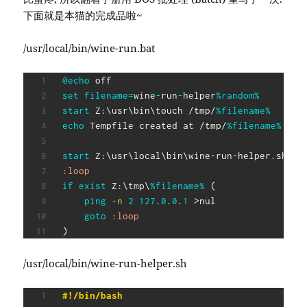
下面就是本猫的完成品啦~
/usr/local/bin/wine-run.bat
@
echo
 off
set
filename
=
wine
-
run
-
helper
%random%
start
 Z:\usr\bin\touch /tmp/
%filename%
echo
 Tempfile created at /tmp/
%filename%
start
 Z:\usr\local\bin\wine-run-helper.sh 
%f
:loop
if
exist
 Z:\tmp\
%filename%
(
ping
-n
2
127
.
0
.
0
.
1
 >nul
goto
:loop
)
/usr/local/bin/wine-run-helper.sh
#!/bin/bash