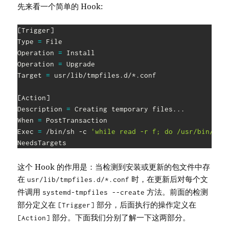
先来看一个简单的 Hook:
[
Trigger
]
Type 
=
 File

Operation 
=
 Install

Operation 
=
 Upgrade

Target 
=
 usr/lib/tmpfiles.d/*.conf

[
Action
]
Description 
=
 Creating temporary files
..
.

When 
=
 PostTransaction

Exec 
=
 /bin/sh -c 
'while read -r f; do /usr/bin/sys
NeedsTargets
这个 Hook 的作用是：当检测到安装或更新的包文件中存
在
时，在更新后对每个文
usr/lib/tmpfiles.d/*.conf
件调用
方法。前面的检测
systemd-tmpfiles --create
部分定义在
部分，后面执行的操作定义在
[Trigger]
部分。下面我们分别了解一下这两部分。
[Action]