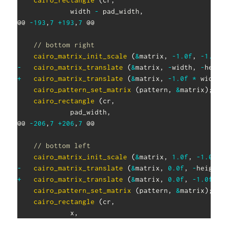
cairo_rectangle
(
cr
,
 			 width 
-
 pad_width
,
@@ 
-
193
,
7
+
193
,
7
 @@

// bottom right
cairo_matrix_init_scale
(
&
matrix
,
-
1.0f
,
-
1.0f
)
-
cairo_matrix_translate
(
&
matrix
,
-
width
,
-
heigh
+
cairo_matrix_translate
(
&
matrix
,
-
1.0f
*
 width
,
cairo_pattern_set_matrix
(
pattern
,
&
matrix
)
;
cairo_rectangle
(
cr
,
 			 pad_width
,
@@ 
-
206
,
7
+
206
,
7
 @@

// bottom left
cairo_matrix_init_scale
(
&
matrix
,
1.0f
,
-
1.0f
)
;
-
cairo_matrix_translate
(
&
matrix
,
0.0f
,
-
height
)
+
cairo_matrix_translate
(
&
matrix
,
0.0f
,
-
1.0f
*
 
cairo_pattern_set_matrix
(
pattern
,
&
matrix
)
;
cairo_rectangle
(
cr
,
 			 x
,