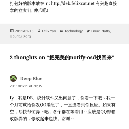
打包好的版本放在了:
http://deb.felixcat.net
有兴趣直接
拿的盆友们, 伸爪吧!
Posted
Author
Categories
Tags
2011/01/15
Felix Yan
Technology
Linux
,
Natty
,
on
Ubuntu
,
Xorg
2 thoughts on “把完美的notify-osd找回来”
Deep Blue
says:
2011/01/15 at 20:35
fy，我是DB。统计软件又出问题了，你看一下吧～我一
个月前就给你发QQ消息了，一直没看到你反应。如果有
空，尽快帮忙弄下吧，各个群在等着用～应该是QQ邮箱
改版弄的，修改起来也快。谢谢～