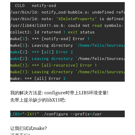
  CCLD   notify-osd

/usr/bin/ld: notify_osd-bubble.o: undefined referen
/usr/bin/ld: note: 
'XDeleteProperty'
 is defined 
in
 
/usr/lib64/libX11.so.6: could not 
read
 symbols: Inva
collect2: ld returned 
1
exit
 status

make
[
3
]
: *** 
[
notify-osd
]
 Error 
1
make
[
3
]
: Leaving directory 
`
/home/felix/Sources/noti
make
[
2
]
: *** 
[
all
]
 Error 
2
make
[
2
]
: Leaving directory 
`
/home/felix/Sources/not
make[1]: *** [all-recursive] Error 1

make[1]: Leaving directory `/home/felix/Sources/not
make: *** 
[
all
]
 Error 
2
我的解决方法是: configure时带上LIBS环境变量!
先带上提示缺少的libX11吧:
LIBS
=
"-lX11"
 ./configure --prefix
=
/usr
让我们试试make?