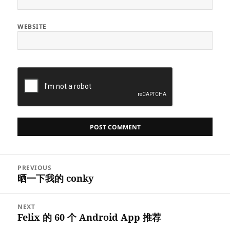
WEBSITE
Post
PREVIOUS
navigation
晒一下我的 conky
Previous
post:
NEXT
Felix 的 60 个 Android App 推荐
Next
post: