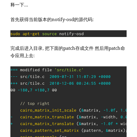
释一下…
首先获得当前版本的notify-osd的源代码:
sudo
apt-get
source
 notify-osd
完成后进入目录, 把下面的patch存成文件 然后用patch命
令应用上去:
==
=
 modified file 
'src/tile.c'
--
-
 src
/
tile
.
c	
2009
-
07
-
31
11
:
07
:
29
+
0000
++
+
 src
/
tile
.
c	
2010
-
12
-
06
00
:
24
:
55
+
0000
@@ 
-
180
,
7
+
180
,
7
 @@

// top right
cairo_matrix_init_scale
(
&
matrix
,
-
1.0f
,
1.0f
)
;
-
cairo_matrix_translate
(
&
matrix
,
-
width
,
0.0f
)
;
+
cairo_matrix_translate
(
&
matrix
,
-
1.0f
*
 width
,
cairo_pattern_set_matrix
(
pattern
,
&
matrix
)
;