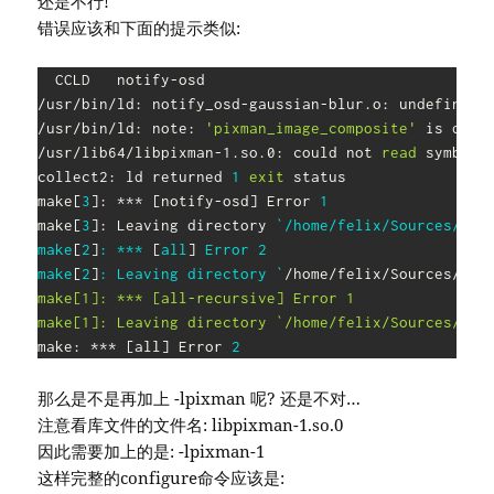
还是不行!
错误应该和下面的提示类似:
  CCLD   notify-osd

/usr/bin/ld: notify_osd-gaussian-blur.o: undefined 
/usr/bin/ld: note: 
'pixman_image_composite'
 is defi
/usr/lib64/libpixman-1.so.0: could not 
read
 symbols:
collect2: ld returned 
1
exit
 status

make
[
3
]
: *** 
[
notify-osd
]
 Error 
1
make
[
3
]
: Leaving directory 
`
/home/felix/Sources/noti
make
[
2
]
: *** 
[
all
]
 Error 
2
make
[
2
]
: Leaving directory 
`
/home/felix/Sources/not
make[1]: *** [all-recursive] Error 1

make[1]: Leaving directory `/home/felix/Sources/not
make: *** 
[
all
]
 Error 
2
那么是不是再加上 -lpixman 呢? 还是不对…
注意看库文件的文件名: libpixman-1.so.0
因此需要加上的是: -lpixman-1
这样完整的configure命令应该是: