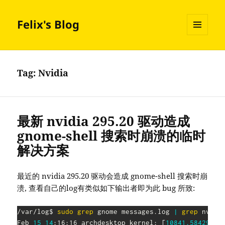
Felix's Blog
MENU
AND
WIDGETS
Tag:
Nvidia
最新 nvidia 295.20 驱动造成
gnome-shell 搜索时崩溃的临时
解决方案
最近的 nvidia 295.20 驱动会造成 gnome-shell 搜索时崩
溃, 查看自己的log有类似如下输出者即为此 bug 所致:
/var/log$ 
sudo
grep
 gnome messages.log 
|
grep
 nvidia
Feb 
15
14
:16:16 archdesktop kernel: 
[
10841.584296
]
 