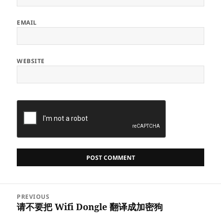
EMAIL
WEBSITE
Post
PREVIOUS
navigation
请不要把 Wifi Dongle 翻译成加密狗
Previous
post: