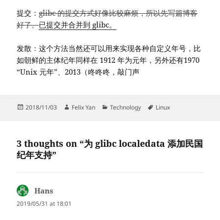
提交：
glibc 的提交方式好像比较麻烦，所以先写篇博客
好了。
已提交并合并到 glibc。
发散：这个方法当然还可以用来实现各种自定义年号，比
如朝鲜的主体纪年同样在 1912 年为元年，另外还有1970
“Unix 元年”、2013（咚咚咚，敲门声
Posted
Author
Categories
Tags
2018/11/03
Felix Yan
Technology
Linux
on
3 thoughts on “为 glibc localedata 添加民国
纪年支持”
Hans
says:
2019/05/31 at 18:01