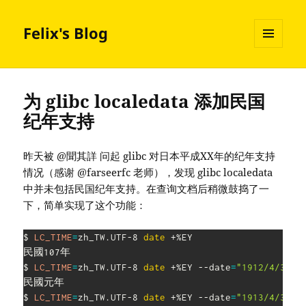
Felix's Blog
MENU
AND
WIDGETS
为 glibc localedata 添加民国
纪年支持
昨天被 @聞其詳 问起 glibc 对日本平成XX年的纪年支持
情况（感谢 @farseerfc 老师），发现 glibc localedata
中并未包括民国纪年支持。在查询文档后稍微鼓捣了一
下，简单实现了这个功能：
$ 
LC_TIME
=
zh_TW.UTF-8 
date
 +%EY

民國107年

$ 
LC_TIME
=
zh_TW.UTF-8 
date
 +%EY --date
=
"1912/4/3"
民國元年

$ 
LC_TIME
=
zh_TW.UTF-8 
date
 +%EY --date
=
"1913/4/3"