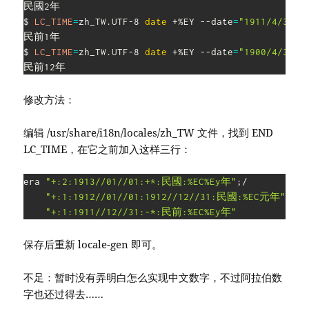
民國2年

$ 
LC_TIME
=
zh_TW.UTF-8 
date
 +%EY --date
=
"1911/4/3"
民前1年

$ 
LC_TIME
=
zh_TW.UTF-8 
date
 +%EY --date
=
"1900/4/3"
修改方法：
编辑 /usr/share/i18n/locales/zh_TW 文件，找到 END
LC_TIME，在它之前加入这样三行：
era 
"+:2:1913//01//01:+*:民國:%EC%Ey年"
;
/

"+:1:1912//01//01:1912//12//31:民國:%EC元年"
;
/

"+:1:1911//12//31:-*:民前:%EC%Ey年"
保存后重新 locale-gen 即可。
不足：暂时没有弄明白怎么实现中文数字，不过阿拉伯数
字也还过得去……