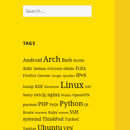
Search
for:
TAGS
Arch
Android
Bash
Bottle
Fcitx
dabr
Debian
eMule
DVD-RAM
IPv6
Firefox
Gnome
Google
iptables
Linux
KDE
isatap
libtorrent
NAT
nginx
netcfg
Natty
OpenVPN
Nvidia
Python
PHP
pacman
PyQt
Qt
SSH
Route
Ruby
rtorrent
screen
systemd
ThinkPad
TurboC
Ubuntu
VPN
Twitter