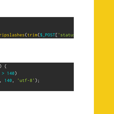
ripslashes
(
trim
(
$_POST
[
'status'
]
)
)
)
;
)
{
>
140
)
,
140
,
'utf-8'
)
;