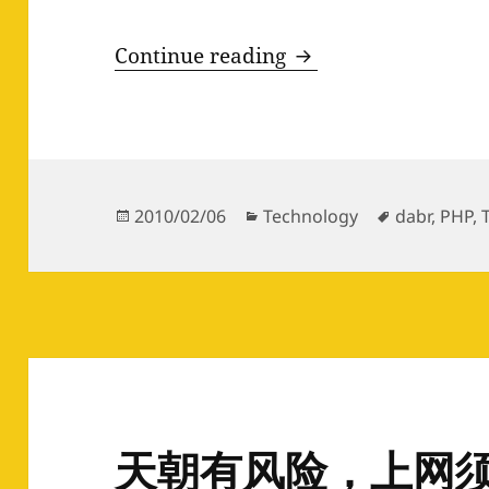
给dabr添加140字
Continue reading
Posted
Categories
Tags
2010/02/06
Technology
dabr
,
PHP
,
on
天朝有风险，上网