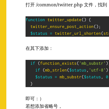
打开 /common/twitter.php 文件，找到
function
twitter_update
(
)
{
twitter_ensure_post_action
(
)
;
$status
=
twitter_url_shorten
(
st
在其下添加：
if
(
function_exists
(
'mb_substr'
)
if
(
mb_strlen
(
$status
,
'utf-8'
)
$status
=
mb_substr
(
$status
,
0
}
即可：）
若想添加省略号，