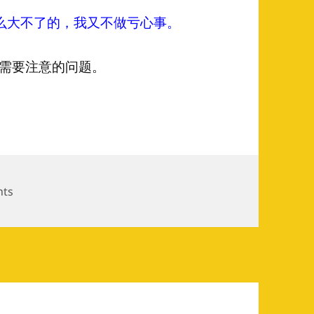
么大不了的，我又不做亏心事。
面需要注意的问题。
谨慎——网络安全知识普及系列（一）——上网环境篇
on 天朝有风险，上网须谨慎——网络安全知识普及系列（一
nts