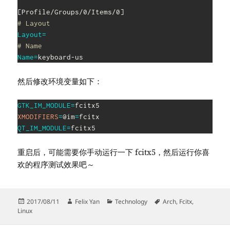
[
Profile/Groups/0/Items/0
]
# Layout
Layout
=
# Name
Name
=
然后修改环境变量如下：
GTK_IM_MODULE
=
XMODIFIERS
=
@im
=
QT_IM_MODULE
=
重启后，可能需要你手动运行一下 fcitx5，然后运行你喜
欢的程序测试效果吧～
Posted
Author
Categories
Tags
2017/08/11
Felix Yan
Technology
Arch
,
Fcitx
,
on
Linux