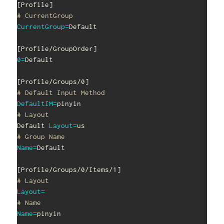
[
Profile
]
# CurrentGroup
CurrentGroup
=
Default

[
Profile/GroupOrder
]
0
=
Default

[
Profile/Groups/0
]
# Default Input Method
DefaultIM
=
# Layout
Default 
Layout
=
# Group Name
Name
=
Default

[
Profile/Groups/0/Items/1
]
# Layout
Layout
=
# Name
Name
=
pinyin
