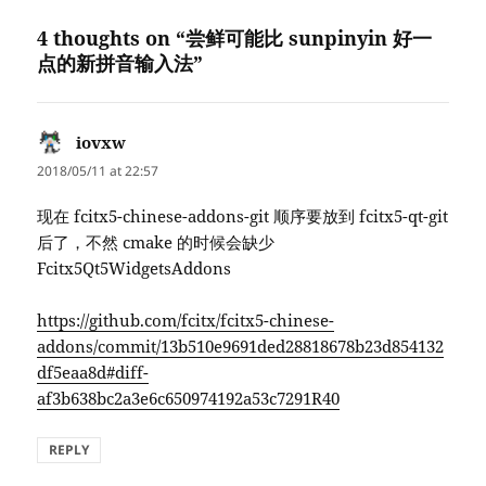
4 thoughts on “尝鲜可能比 sunpinyin 好一
点的新拼音输入法”
iovxw
says:
2018/05/11 at 22:57
现在 fcitx5-chinese-addons-git 顺序要放到 fcitx5-qt-git
后了，不然 cmake 的时候会缺少
Fcitx5Qt5WidgetsAddons
https://github.com/fcitx/fcitx5-chinese-
addons/commit/13b510e9691ded28818678b23d854132
df5eaa8d#diff-
af3b638bc2a3e6c650974192a53c7291R40
REPLY