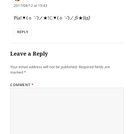
2017/08/12 at 19:43
Pia!▼(ｏ ‵-′)ノ★!⊂▼(ｏ ‵-′)ノ彡★))д`)
REPLY
Leave a Reply
Your email address will not be published.
Required fields are
marked
*
COMMENT
*