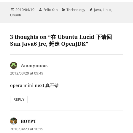
Posted
Author
Categories
Tags
2010/04/10
Felix Yan
Technology
Java
,
Linux
,
on
Ubuntu
3 thoughts on “在 Ubuntu Lucid 下请回
Sun Java6 Jre, 赶走 OpenJDK”
Anonymous
says:
2012/03/29 at 09:49
opera mini next 真不错
REPLY
BOYPT
says:
2010/04/23 at 10:19