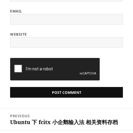
EMAIL
WEBSITE
Post
PREVIOUS
navigation
Ubuntu 下 fcitx 小企鹅输入法 相关资料存档
Previous
post: