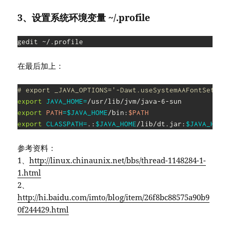
3、设置系统环境变量 ~/.profile
gedit ~/.profile
在最后加上：
# export _JAVA_OPTIONS='-Dawt.useSystemAAFont
export
JAVA_HOME
=
export
PATH
=
$JAVA_HOME
/bin:
$PATH
export
CLASSPATH
=
.:
$JAVA_HOME
/lib/dt.jar:
$JAVA_HOME
参考资料：
1、
http://linux.chinaunix.net/bbs/thread-1148284-1-
1.html
2、
http://hi.baidu.com/imto/blog/item/26f8bc88575a90b9
0f244429.html