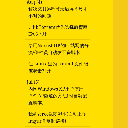
Aug (4)
解决SSH远程登录后屏幕尺寸
不对的问题
让libTorrent优先选择教育网
IPv6地址
给用NexusPHP的PT站写的分
流/保种员自动发工资脚本
让 Linux 里的 .xmind 文件能
被双击打开
Jul (5)
内网Windows XP用户使用
ISATAP隧道的方法(附自动配
置脚本)
我的scrot截图脚本(自动上传
imgur并复制链接)