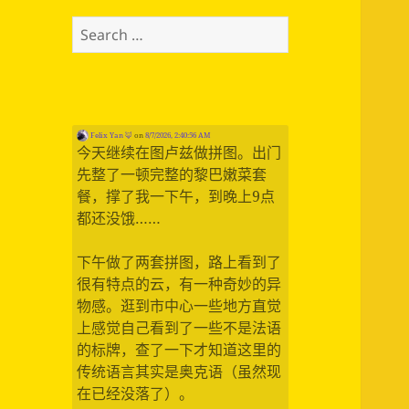
Search
for:
Felix Yan 🦊
on
8/7/2026, 2:40:56 AM
今天继续在图卢兹做拼图。出门
先整了一顿完整的黎巴嫩菜套
餐，撑了我一下午，到晚上9点
都还没饿……
下午做了两套拼图，路上看到了
很有特点的云，有一种奇妙的异
物感。逛到市中心一些地方直觉
上感觉自己看到了一些不是法语
的标牌，查了一下才知道这里的
传统语言其实是奥克语（虽然现
在已经没落了）。