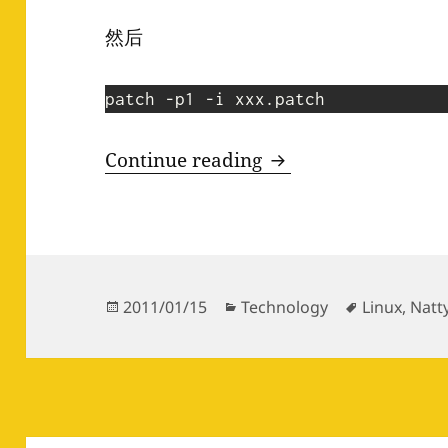
然后
把完美的notify-os
Continue reading
Posted
Categories
Tags
2011/01/15
Technology
Linux
,
Natt
on