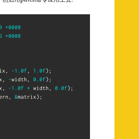
9
+
0000
5
+
0000
ix
,
-
1.0f
,
1.0f
)
;
x
,
-
width
,
0.0f
)
;
x
,
-
1.0f
*
 width
,
0.0f
)
;
ern
,
&
matrix
)
;