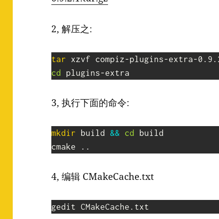
2, 解压之:
tar
cd
 plugins-extra
3, 执行下面的命令:
mkdir
 build 
&&
cd
 build

cmake 
..
4, 编辑 CMakeCache.txt
gedit CMakeCache.txt