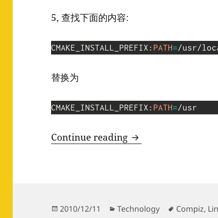
5, 查找下面的内容:
CMAKE_INSTALL_PREFIX:
PATH
=
/usr/loc
替换为
CMAKE_INSTALL_PREFIX:
PATH
=
/usr
找回 Ubuntu Natt
Continue reading
Posted
Categories
Tags
2010/12/11
Technology
Compiz
,
Li