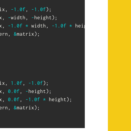
ix
,
-
1.0f
,
-
1.0f
)
;
x
,
-
width
,
-
height
)
;
x
,
-
1.0f
*
 width
,
-
1.0f
*
 height
)
;
ern
,
&
matrix
)
;
ix
,
1.0f
,
-
1.0f
)
;
x
,
0.0f
,
-
height
)
;
x
,
0.0f
,
-
1.0f
*
 height
)
;
ern
,
&
matrix
)
;