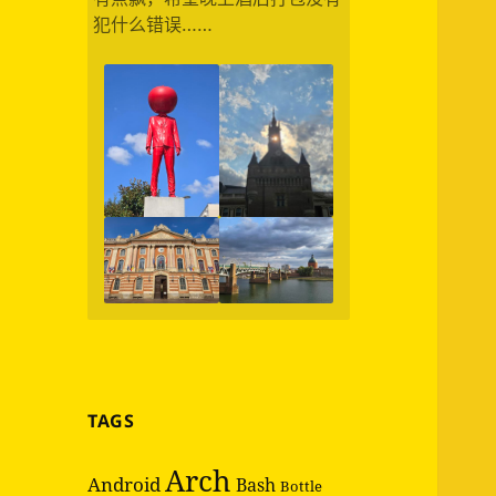
犯什么错误……
TAGS
Arch
Android
Bash
Bottle