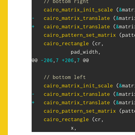
// bottom right
cairo_matrix_init_scale
(
&
matr
-
cairo_matrix_translate
(
&
matri
+
cairo_matrix_translate
(
&
matri
cairo_pattern_set_matrix
(
patt
cairo_rectangle
(
cr
,
 			 pad_width
,
@@ 
-
206
,
7
+
206
,
7
 @@

// bottom left
cairo_matrix_init_scale
(
&
matr
-
cairo_matrix_translate
(
&
matri
+
cairo_matrix_translate
(
&
matri
cairo_pattern_set_matrix
(
patt
cairo_rectangle
(
cr
,
 			 x
,