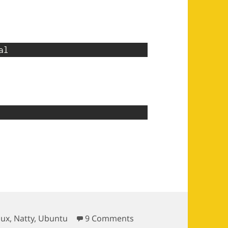
al
y 里 Compiz 0.9.2.1 版本丢失的附加特效包
on 找回 Ubuntu Natty
nux
,
Natty
,
Ubuntu
9 Comments