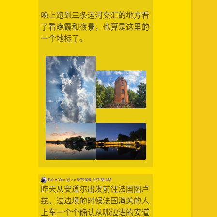
晚上跑到三条运河交汇的地方看
了看晚霞和夜景，也算是这里的
一个地标了。
Felix Yan 🦊
on
8/7/2026, 2:27:38 AM
昨天从安道尔出发前往法国图卢
兹。过边境的时候法国海关的人
上车一个个确认从哪边进的安道