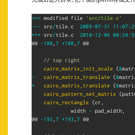
==
=
 modified file 
'src/tile.c'
--
-
 src
/
tile
.
c	
2009
-
07
-
31
11
:
07
:
2
++
+
 src
/
tile
.
c	
2010
-
12
-
06
00
:
24
:
5
@@ 
-
180
,
7
+
180
,
7
 @@

// top right
cairo_matrix_init_scale
(
&
matr
-
cairo_matrix_translate
(
&
matri
+
cairo_matrix_translate
(
&
matri
cairo_pattern_set_matrix
(
patt
cairo_rectangle
(
cr
,
 			 width 
-
 pad_width
,
@@ 
-
193
,
7
+
193
,
7
 @@
