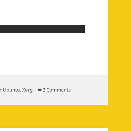
d找回来
on 把完美的notify-osd找回
y
,
Ubuntu
,
Xorg
2 Comments