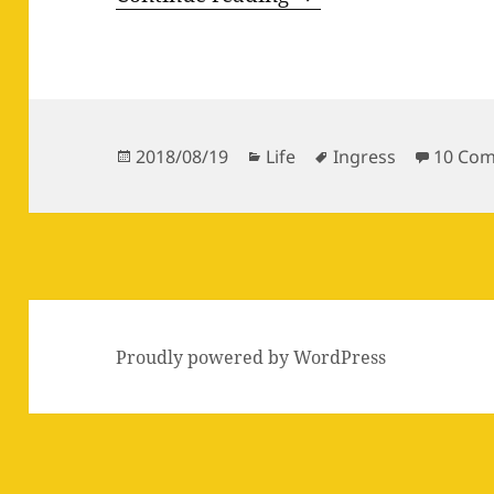
Posted
Categories
Tags
2018/08/19
Life
Ingress
10 Co
on
Proudly powered by WordPress