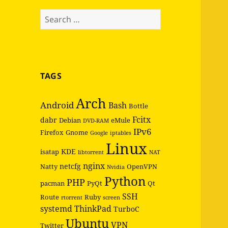
Search
for:
TAGS
Arch
Android
Bash
Bottle
Fcitx
dabr
Debian
eMule
DVD-RAM
IPv6
Firefox
Gnome
Google
iptables
Linux
KDE
isatap
libtorrent
NAT
nginx
netcfg
Natty
OpenVPN
Nvidia
Python
PHP
pacman
PyQt
Qt
SSH
Route
Ruby
rtorrent
screen
systemd
ThinkPad
TurboC
Ubuntu
VPN
Twitter