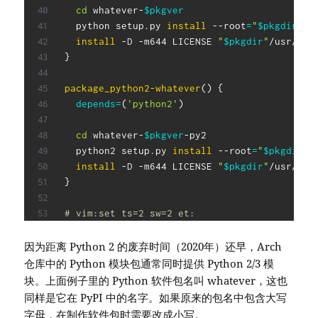
cd
 whatever-
$pkgver
  python setup.py 
install
 --root
=
"
$pkgdir
"
 -
install
 -D -m644 LICENSE 
"
$pkgdir
"
/usr/sha
}
package_python2-whatever
(
)
{
depends
=
(
'python2'
)
cd
 whatever-
$pkgver
-py2

  python2 setup.py 
install
 --root
=
"
$pkgdir
"
 
install
 -D -m644 LICENSE 
"
$pkgdir
"
/usr/sha
}
# vim:set ts=2 sw=2 et:
因为距离 Python 2 的废弃时间（2020年）还早，Arch
仓库中的 Python 模块包通常同时提供 Python 2/3 模
块。上面例子里的 Python 软件包名叫 whatever，这也
同样是它在 PyPI 中的名字。如果原来的包名中包含大写
字母，在制作软件包时需要改成小写。