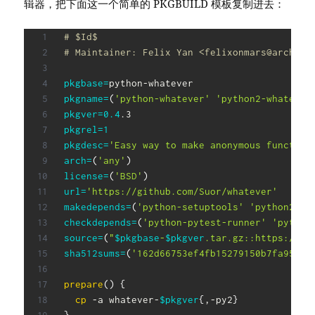
辑器，把下面这一个简单的 PKGBUILD 模板复制进去：
# $Id$
# Maintainer: Felix Yan <felixonmars@archlin
pkgbase
=
pkgname
=
(
'python-whatever'
'python2-whatever
pkgver
=
0.4
pkgrel
=
1
pkgdesc
=
'Easy way to make anonymous function
arch
=
(
'any'
)
license
=
(
'BSD'
)
url
=
'https://github.com/Suor/whatever'
makedepends
=
(
'python-setuptools'
'python2-se
checkdepends
=
(
'python-pytest-runner'
'python
source
=
(
"
$pkgbase
-
$pkgver
.tar.gz::https://gi
sha512sums
=
(
'162d66753ef4fb15279150b7fa953b4
prepare
(
)
{
cp
 -a whatever-
$pkgver
{
,-py2
}
}