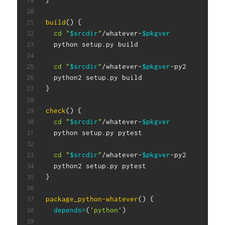
build
(
)
{
cd
"
$srcdir
"
/whatever-
$pkgver
  python setup.py build

cd
"
$srcdir
"
/whatever-
$pkgver
-py2

}
check
(
)
{
cd
"
$srcdir
"
/whatever-
$pkgver
  python setup.py pytest

cd
"
$srcdir
"
/whatever-
$pkgver
-py2

}
package_python-whatever
(
)
{
depends
=
(
'python'
)