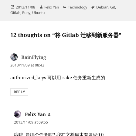
Posted
Author
Categories
Tags
2013/11/08
Felix Yan
Technology
Debian
,
Git
,
on
Gitlab
,
Ruby
,
Ubuntu
12 thoughts on “将 Gitlab 迁移到新服务器”
RainFlying
says:
2013/11/09 at 08:42
authorized_keys 可以用 rake 任务重新生成的
REPLY
Felix Yan
says:
2013/11/09 at 09:55
哦哦, 是哪个任务呢? 我在文档里木有发现0.0