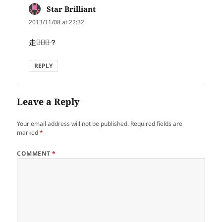
Star Brilliant
says:
2013/11/08 at 22:32
走进̶科̶学̶？
REPLY
Leave a Reply
Your email address will not be published.
Required fields are
marked
*
COMMENT
*