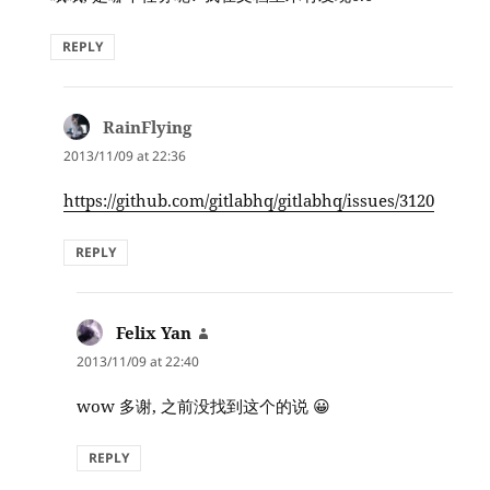
REPLY
RainFlying
says:
2013/11/09 at 22:36
https://github.com/gitlabhq/gitlabhq/issues/3120
REPLY
Felix Yan
says:
2013/11/09 at 22:40
wow 多谢, 之前没找到这个的说 😀
REPLY