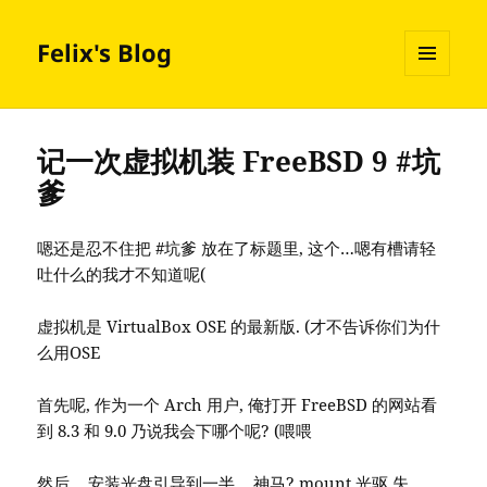
Felix's Blog
MENU
AND
WIDGETS
记一次虚拟机装 FreeBSD 9 #坑
爹
嗯还是忍不住把 #坑爹 放在了标题里, 这个…嗯有槽请轻
吐什么的我才不知道呢(
虚拟机是 VirtualBox OSE 的最新版. (才不告诉你们为什
么用OSE
首先呢, 作为一个 Arch 用户, 俺打开 FreeBSD 的网站看
到 8.3 和 9.0 乃说我会下哪个呢? (喂喂
然后… 安装光盘引导到一半… 神马? mount 光驱 失