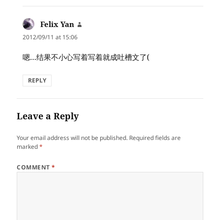
Felix Yan
says:
2012/09/11 at 15:06
嗯…结果不小心写着写着就成吐槽文了(
REPLY
Leave a Reply
Your email address will not be published.
Required fields are
marked
*
COMMENT
*