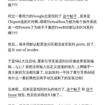
败??!!
经过一番用力的Google总算找到了
这个帖子
, 原来是
Chipset选的不对啊..喂喂VirtualBox乃都为每个操作系统
改一些Presets了为啥不干脆把FreeBSD默认到ICH系列
啊??!!
然后… 基本用默认配置连分区都没改安装到 ports, 挂了,
提示 out of inodes.
于是S&L大法启动, 重新引导安装进到分区修改界面按编
辑… なに? 居然没有输入自定义选项的地方, 上网随手一
搜大家的方法都坑爆了, 比如装到一半挂了重引导用dd还
有什么一番折腾然后再手动完成剩下的安装过程(
后来呢… 后来还是找到对头的地方了,
这个帖子
和
这个
Issue
报告, 然后告诉我在9.1修了…