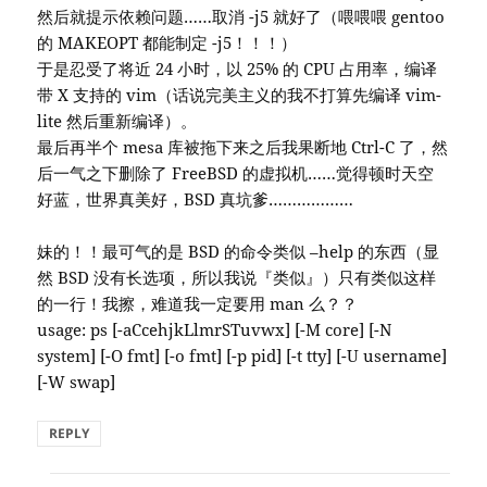
然后就提示依赖问题……取消 -j5 就好了（喂喂喂 gentoo
的 MAKEOPT 都能制定 -j5！！！）
于是忍受了将近 24 小时，以 25% 的 CPU 占用率，编译
带 X 支持的 vim（话说完美主义的我不打算先编译 vim-
lite 然后重新编译）。
最后再半个 mesa 库被拖下来之后我果断地 Ctrl-C 了，然
后一气之下删除了 FreeBSD 的虚拟机……觉得顿时天空
好蓝，世界真美好，BSD 真坑爹………………
妹的！！最可气的是 BSD 的命令类似 –help 的东西（显
然 BSD 没有长选项，所以我说『类似』）只有类似这样
的一行！我擦，难道我一定要用 man 么？？
usage: ps [-aCcehjkLlmrSTuvwx] [-M core] [-N
system] [-O fmt] [-o fmt] [-p pid] [-t tty] [-U username]
[-W swap]
REPLY