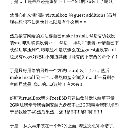
于是… 于是果然还是重新下了一个9.1的iso装上了嗯! (
然后心血来潮想装 virtualbox 的 guest additions (虽然
现在想想不知道为什么以及有什么用 = =
然后按官网给的方法要自己make install, 然后告诉我没
装src, 哦对确实没装src… 然后… 神马? “要装src请自己下
载然后解压到/”, 喂喂这不是坑爹么在这guest里没有curl
也没有wget好吧我不知道其他可能有的下东西的命令了 (
于是只好用给的另外一个方法(csup) 装上了src, 然后
make install 到一半… 果然磁盘空间没了… df一看剩余
空间居然是..负…的…..(超神了有木有!!
好吧VirtualBox我选FreeBSD乃建磁盘时默认给填容量
2G啊坑我幸亏我看到安装光盘都不止2G(嘻嘻看我聪明吧)
于是我给了4G然后果然… 还!!是!!不!!够!!啊!!!!!!!
于是… 从头再来装在一个8G的上面, 嗯这次总算靠谱了,