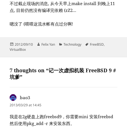
不过截止现场的消息, 从今天早上make install 到晚上11
点, 目前仍然没有编译完依赖 (zZ2…
嗯没了 (喂喂这流水帐有点过分啊!
Posted
Author
Categories
Tags
2012/09/10
Felix Yan
Technology
FreeBSD
,
on
VirtualBox
7 thoughts on “记一次虚拟机装 FreeBSD 9 #
坑爹”
bao3
says:
2013/03/29 at 14:45
我是在2g硬盘上跑freebsd9，你需要mini 安装freebsd
然后使用pkg_add -r 来安装东西。