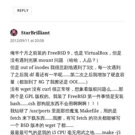
REPLY
StarBrilliant
says:
2012/09/11 at 20:08
俺半个月之前装的 FreeBSD 9，也是 VirtualBox，但是
没有遇到光驱 mount 问题 （哈哈，人品？）
但是 out of inodes 我很悲剧地遇到了3次，每一次遇到
了之后我 df 看还有一半呢……第二次之后我增加了硬盘容
量（都加到了 8G 了我擦还是 OOI……）
没有 wget 没有 curl 很正常呀，想象看版权问题么……那
两个是 GPL 版权的。我装了 FreeBSD 第一件事情是安装
bash……csh 那狗屁东西不会用啊啊啊！！！
我钻研了 /usr/ports 里面那些魔鬼 Makefile，用的是
fetch 来下载东西……我擦，有写 fetch 的功夫都能够写
一个 BSD 版本的 wget 了都……
最最最可气的是我的 i5 CPU 毫无用武之地……make -j5