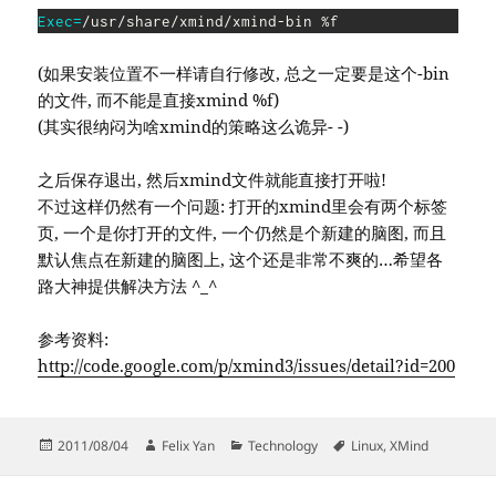
Exec
=
(如果安装位置不一样请自行修改, 总之一定要是这个-bin
的文件, 而不能是直接xmind %f)
(其实很纳闷为啥xmind的策略这么诡异- -)
之后保存退出, 然后xmind文件就能直接打开啦!
不过这样仍然有一个问题: 打开的xmind里会有两个标签
页, 一个是你打开的文件, 一个仍然是个新建的脑图, 而且
默认焦点在新建的脑图上, 这个还是非常不爽的…希望各
路大神提供解决方法 ^_^
参考资料:
http://code.google.com/p/xmind3/issues/detail?id=200
Posted
Author
Categories
Tags
2011/08/04
Felix Yan
Technology
Linux
,
XMind
on