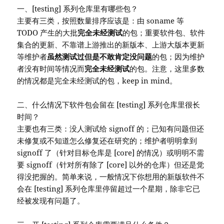
一、[testing] 系列仓库里有哪些包？
主要有三类，按照数量排序应该是：由 soname 等
TODO 产生的大批
完全未经测试
的包；重要软件包、软件
集合的更新、不靠谱上游推出的新版本、上游大版本更新
等维护者
虽然测试过但是不敢肯定没问题
的包；因为维护
者没有时间等情况而
完全未经测试
的包。注意，这里多数
的情况都是完全未经测试的包，keep in mind。
二、什么情况下软件包会留在 [testing] 系列仓库里很长
时间？
主要也有三类：没人测试给 signoff 的；已知有问题但还
未修复或不知道怎么修复还在研究的；维护者明明拿到
signoff 了（针对目标仓库是 [core] 的情况）或明明不需
要 signoff（针对所有除了 [core] 以外的仓库）但还是觉
得没把握的。简单来说，一般情况下你想用的新版软件不
会在 [testing] 系列仓库里停留超过一个星期，除非它已
经被发现有问题了。