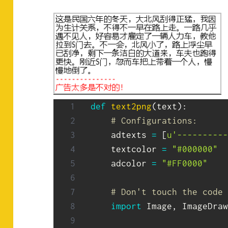
def
text2png
(
text
)
:
# Configurations:
    adtexts 
=
[
u'----------
    textcolor 
=
"#000000"
    adcolor 
=
"#FF0000"
# Don't touch the code 
import
 Image
,
 ImageDraw