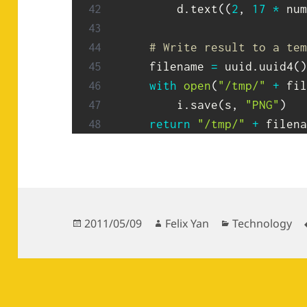
        d
.
text
(
(
2
,
17
*
 num
# Write result to a tem
    filename 
=
 uuid
.
uuid4
(
)
with
open
(
"/tmp/"
+
 fil
        i
.
save
(
s
,
"PNG"
)
return
"/tmp/"
+
Posted
Author
Categories
2011/05/09
Felix Yan
Technology
on