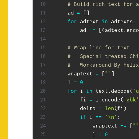
# Build rich text for a
    ad 
=
[
]
for
 adtext 
in
 adtexts
:
        ad 
+=
[
(
adtext
.
enco
# Wrap line for text
#   Special treated Chi
#   Workaround By Felix
    wraptext 
=
[
""
]
    l 
=
0
for
 i 
in
 text
.
decode
(
'u
        fi 
=
 i
.
encode
(
'gbk'
        delta 
=
len
(
fi
)
if
 i 
==
'\n'
:
            wraptext 
+=
[
""
            l 
=
0