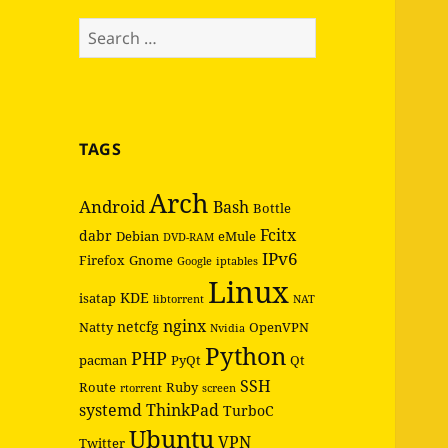
Search
for:
TAGS
Arch
Android
Bash
Bottle
Fcitx
dabr
Debian
eMule
DVD-RAM
IPv6
Firefox
Gnome
Google
iptables
Linux
KDE
isatap
libtorrent
NAT
nginx
netcfg
Natty
OpenVPN
Nvidia
Python
PHP
pacman
PyQt
Qt
SSH
Route
Ruby
rtorrent
screen
systemd
ThinkPad
TurboC
Ubuntu
VPN
Twitter