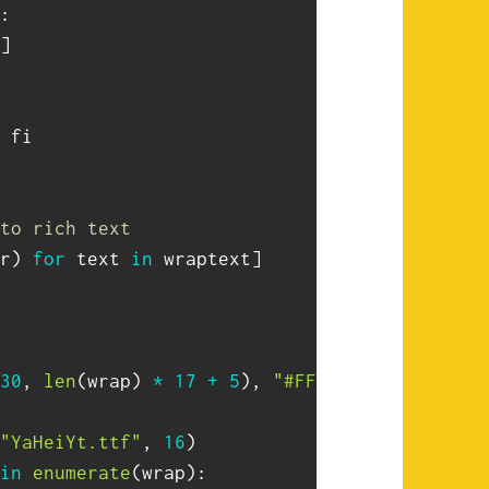
:
]
 fi

to rich text
r
)
for
 text 
in
 wraptext
]
30
,
len
(
wrap
)
*
17
+
5
)
,
"#FFFFFF"
)
"YaHeiYt.ttf"
,
16
)
in
enumerate
(
wrap
)
: