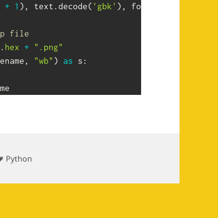
 
+
1
)
,
 text
.
decode
(
'gbk'
)
,
 font 
=
 f
,
 fill 
=
 
p file
.
hex
+
".png"
ename
,
"wb"
)
as
 s
:
Tags
Python