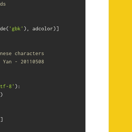
ds
de
(
'gbk'
)
,
 adcolor
)
]
nese characters
 Yan - 20110508
tf-8'
)
:
)
]