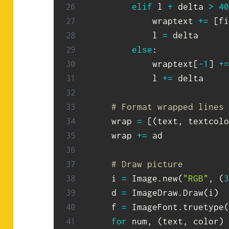
elif
 l 
+
 delta 
>
40
            wraptext 
+=
[
fi
            l 
=
 delta

else
:
            wraptext
[
-
1
]
+=
            l 
+=
 delta

# Format wrapped lines 
    wrap 
=
[
(
text
,
 textcolo
    wrap 
+=
 ad

# Draw picture
    i 
=
 Image
.
new
(
"RGB"
,
(
3
    d 
=
 ImageDraw
.
Draw
(
i
)
    f 
=
 ImageFont
.
truetype
(
for
 num
,
(
text
,
 color
)