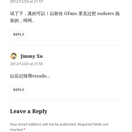
2012/12/23 at 21:57
试了下，真的可以！以前在 GFans 里见过把 sudoers 搞
坏的，呵呵。
REPLY
Jimmy Xu
says:
2012/12/23 at 21:55
以后记得用visudo…
REPLY
Leave a Reply
Your email address will not be published.
Required fields are
marked
*