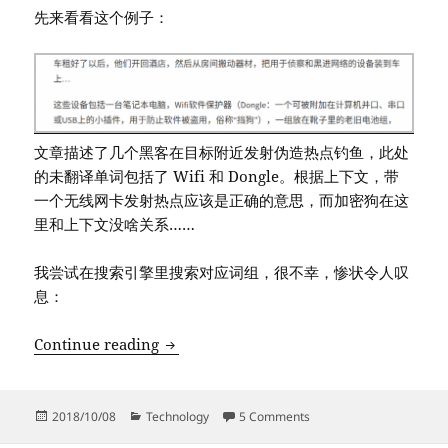
先来看看这个例子：
文章描述了几个黑客在目标附近发射伪造热点钓鱼，此处
的未翻译单词包括了 Wifi 和 Dongle。根据上下文，带
一个无线网卡发射热点应该是正确的意思，而加密狗在这
里和上下文没啥关系……
我尝试在搜索引擎里搜索对应词组，很不幸，惨状令人叹
息：
请不要把 Wifi Dongle 翻译成加密狗
Continue reading
Posted
Categories
on 请不要把 Wifi Dong
2018/10/08
Technology
5 Comments
on