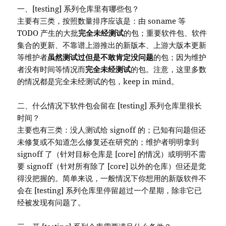
一、[testing] 系列仓库里有哪些包？
主要有三类，按照数量排序应该是：由 soname 等
TODO 产生的大批
完全未经测试
的包；重要软件包、软件
集合的更新、不靠谱上游推出的新版本、上游大版本更新
等维护者
虽然测试过但是不敢肯定没问题
的包；因为维护
者没有时间等情况而
完全未经测试
的包。注意，这里多数
的情况都是完全未经测试的包，keep in mind。
二、什么情况下软件包会留在 [testing] 系列仓库里很长
时间？
主要也有三类：没人测试给 signoff 的；已知有问题但还
未修复或不知道怎么修复还在研究的；维护者明明拿到
signoff 了（针对目标仓库是 [core] 的情况）或明明不需
要 signoff（针对所有除了 [core] 以外的仓库）但还是觉
得没把握的。简单来说，一般情况下你想用的新版软件不
会在 [testing] 系列仓库里停留超过一个星期，除非它已
经被发现有问题了。