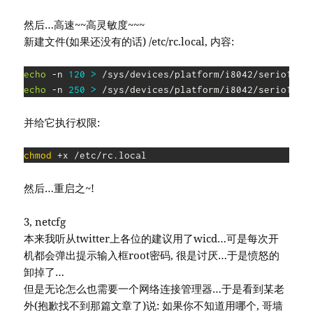
然后…高速~~高灵敏度~~~
新建文件(如果还没有的话) /etc/rc.local, 内容:
echo
 -n 
120
>
echo
 -n 
250
>
 /sys/devices/platform/i8042/serio1/se
并给它执行权限:
chmod
 +x /etc/rc.local
然后…重启之~!
3, netcfg
本来我听从twitter上各位的建议用了wicd…可是每次开
机都会弹出提示输入框root密码, 很是讨厌…于是愤怒的
卸掉了…
但是无论怎么也需要一个网络连接管理器…于是看到某老
外(抱歉找不到那篇文章了)说: 如果你不知道用哪个, 哥墙