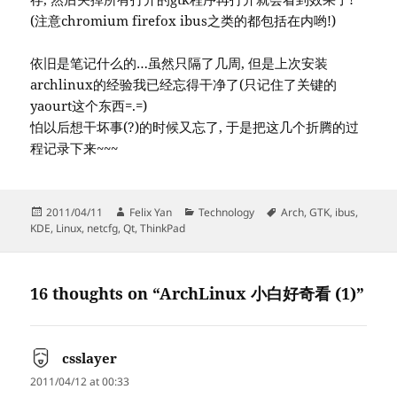
(注意chromium firefox ibus之类的都包括在内哟!)
依旧是笔记什么的…虽然只隔了几周, 但是上次安装
archlinux的经验我已经忘得干净了(只记住了关键的
yaourt这个东西=.=)
怕以后想干坏事(?)的时候又忘了, 于是把这几个折腾的过
程记录下来~~~
Posted
Author
Categories
Tags
2011/04/11
Felix Yan
Technology
Arch
,
GTK
,
ibus
,
on
KDE
,
Linux
,
netcfg
,
Qt
,
ThinkPad
16 thoughts on “ArchLinux 小白好奇看 (1)”
csslayer
says:
2011/04/12 at 00:33