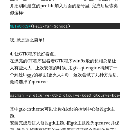
并把刚刚建立的profile加入后面的括号里, 完成后应该类
似这样:
NETWORKS
=
(
FelixYan-School
)
嗯, 就是这么简单!
4, 让GTK程序长好看点..
在漂亮的QT程序里看着GTK程序win9x般的长相总是让
人有些火大…上次安装的时候, 用gtk-qt-engine得到了一
个到处laggy的界面(更火大# #)… 这次尝试了几种方法后,
最终选择了qtcurve.
pacman -S qtcurve-gtk2 qtcurve-kde3 qtcurve-kde4 gt
其中gtk-chtheme可以让你在kde的控制中心修改gtk主
题..
安装完成后进入修改gtk主题, 把gtk主题改为qtcurve并保
存, 然后关掉所有打开的gtk程序再打开就会看到效果了!