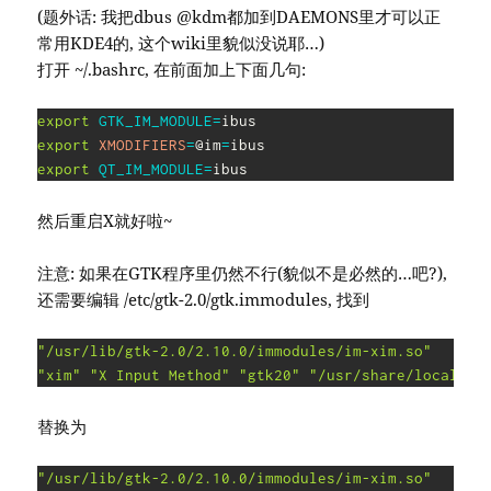
(题外话: 我把dbus @kdm都加到DAEMONS里才可以正
常用KDE4的, 这个wiki里貌似没说耶…)
打开 ~/.bashrc, 在前面加上下面几句:
export
GTK_IM_MODULE
=
export
XMODIFIERS
=
@im
=
export
QT_IM_MODULE
=
然后重启X就好啦~
注意: 如果在GTK程序里仍然不行(貌似不是必然的…吧?),
还需要编辑 /etc/gtk-2.0/gtk.immodules, 找到
"/usr/lib/gtk-2.0/2.10.0/immodules/im-xim.so"
"xim"
"X Input Method"
"gtk20"
"/usr/share/locale"
替换为
"/usr/lib/gtk-2.0/2.10.0/immodules/im-xim.so"