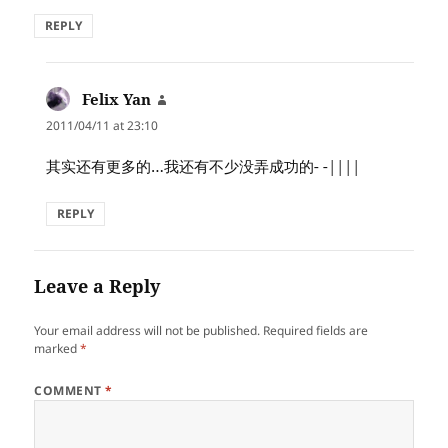
REPLY
Felix Yan
says:
2011/04/11 at 23:10
其实还有更多的…我还有不少没弄成功的- -||||
REPLY
Leave a Reply
Your email address will not be published.
Required fields are
marked
*
COMMENT
*