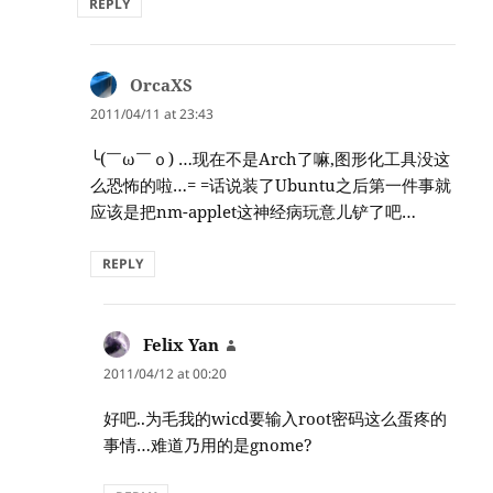
REPLY
OrcaXS
says:
2011/04/11 at 23:43
╰(￣ω￣ｏ) …现在不是Arch了嘛,图形化工具没这
么恐怖的啦…= =话说装了Ubuntu之后第一件事就
应该是把nm-applet这神经病玩意儿铲了吧…
REPLY
Felix Yan
says:
2011/04/12 at 00:20
好吧..为毛我的wicd要输入root密码这么蛋疼的
事情…难道乃用的是gnome?