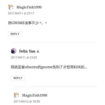
MagicFish1990
says:
2011/04/11 at 23:17
用GNOME省事不少 =。=
REPLY
Felix Yan
says:
2011/04/11 at 23:35
我就是被ubuntu的gnome伤到了才想用KDE的…
REPLY
MagicFish1990
says:
2011/04/12 at 10:30