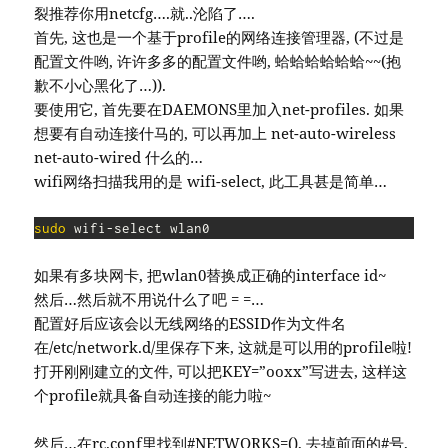
裂推荐你用netcfg….就..沦陷了….
首先, 这也是一个基于profile的网络连接管理器, (不过是
配置文件哟, 许许多多的配置文件哟, 蛤蛤蛤蛤蛤蛤~~(抱
歉不小心黑化了…)).
要使用它, 首先要在DAEMONS里加入net-profiles. 如果
想要有自动连接什马的, 可以再加上 net-auto-wireless
net-auto-wired 什么的…
wifi网络扫描我用的是 wifi-select, 此工具甚是简单…
sudo
 wifi-select wlan0
如果有多块网卡, 把wlan0替换成正确的interface id~
然后…然后就不用说什么了吧 = =…
配置好后应该会以无线网络的ESSID作为文件名
在/etc/network.d/里保存下来, 这就是可以用的profile啦!
打开刚刚建立的文件, 可以把KEY=”ooxx”写进去, 这样这
个profile就具备自动连接的能力啦~
然后…在rc.conf里找到#NETWORKS=(), 去掉前面的#号,