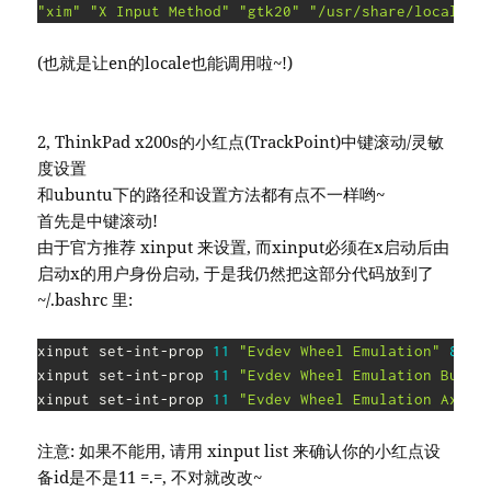
"xim"
"X Input Method"
"gtk20"
"/usr/share/locale"
(也就是让en的locale也能调用啦~!)
2, ThinkPad x200s的小红点(TrackPoint)中键滚动/灵敏
度设置
和ubuntu下的路径和设置方法都有点不一样哟~
首先是中键滚动!
由于官方推荐 xinput 来设置, 而xinput必须在x启动后由
启动x的用户身份启动, 于是我仍然把这部分代码放到了
~/.bashrc 里:
xinput set-int-prop 
11
"Evdev Wheel Emulation"
8
1
xinput set-int-prop 
11
"Evdev Wheel Emulation Butto
xinput set-int-prop 
11
"Evdev Wheel Emulation Axes"
注意: 如果不能用, 请用 xinput list 来确认你的小红点设
备id是不是11 =.=, 不对就改改~