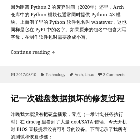
因为距离 Python 2 的废弃时间（2020年）还早，Arch
仓库中的 Python 模块包通常同时提供 Python 2/3 模
块。上面例子里的 Python 软件包名叫 whatever，这也
同样是它在 PyPI 中的名字。如果原来的包名中包含大写
字母，在制作软件包时需要改成小写。
给 Arch 打一个包 – Python 模块篇
Continue reading
Posted
Categories
Tags
on 给 A
2017/08/10
Technology
Arch
,
Linux
2 Comments
on
记一次磁盘数据损坏的修复过程
昨晚我大概没有把硬盘插紧，零点（一堆计划任务执行
时）在 dmesg 里看到了大量 ext4/SATA 错误。今天开机
时 BIOS 直接提示没有可引导的设备。下面记录了我所有
的测试和恢复步骤：