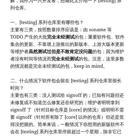
解，我作为一只开发者，想藉此文介绍一下 [testing] 系
列仓库。
一、[testing] 系列仓库里有哪些包？
主要有三类，按照数量排序应该是：由 soname 等
TODO 产生的大批
完全未经测试
的包；重要软件包、软件
集合的更新、不靠谱上游推出的新版本、上游大版本更新
等维护者
虽然测试过但是不敢肯定没问题
的包；因为维护
者没有时间等情况而
完全未经测试
的包。注意，这里多数
的情况都是完全未经测试的包，keep in mind。
二、什么情况下软件包会留在 [testing] 系列仓库里很长
时间？
主要也有三类：没人测试给 signoff 的；已知有问题但还
未修复或不知道怎么修复还在研究的；维护者明明拿到
signoff 了（针对目标仓库是 [core] 的情况）或明明不需
要 signoff（针对所有除了 [core] 以外的仓库）但还是觉
得没把握的。简单来说，一般情况下你想用的新版软件不
会在 [testing] 系列仓库里停留超过一个星期，除非它已