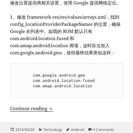
修改位置提供商相关设置，使用 Google 提供网络定位。
1、修改 framework-res/res/values/arrays.xml，找到
config_locationProviderPackageNames 的位置，确保
Google 在列表中。如我的 ROM 默认只有
com.android.location.fused 和
com.amap.android.location 两项，这时应当加入
com.google.android.gms，使得最终结果类似这样：
com.google.android.gms
com.android.location.fused
com.amap.android.location
修复 Android ROM 的 Google 网络定位
Continue reading
Posted
Categories
Tags
on 修复 An
2016/09/28
Technology
Android
4 Comments