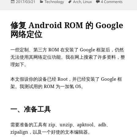
Posted
Categories
Tags
on 记
2017/03/21
Technology
Arch
,
Linux
4 Comments
on
修复 Android ROM 的 Google
网络定位
一些定制、第三方 ROM 在安装了 Google 框架后，仍然
无法使用其网络定位功能。我在网上搜索了许多资料，整
理如下。
本文假设你的设备已经 Root，并已经安装了 Google 框
架。我测试用的 ROM 为一加氢 OS。
一、准备工具
需要准备的工具有 zip、unzip、apktool、adb、
zipalign，以及一个好使的文本编辑器。