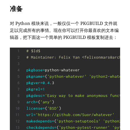
准备
对 Python 模块来说，一般仅仅一个 PKGBUILD 文件就
足以完成所有的事情。现在你可以打开你最喜欢的文本编
辑器，把下面这一个简单的 PKGBUILD 模板复制进去：
# $Id$
# Maintainer: Felix Yan <felixonmars@archlin
pkgbase
=
pkgname
=
(
'python-whatever'
'python2-whatever
pkgver
=
0.4
pkgrel
=
1
pkgdesc
=
'Easy way to make anonymous function
arch
=
(
'any'
)
license
=
(
'BSD'
)
url
=
'https://github.com/Suor/whatever'
makedepends
=
(
'python-setuptools'
'python2-se
checkdepends
=
(
'python-pytest-runner'
'python