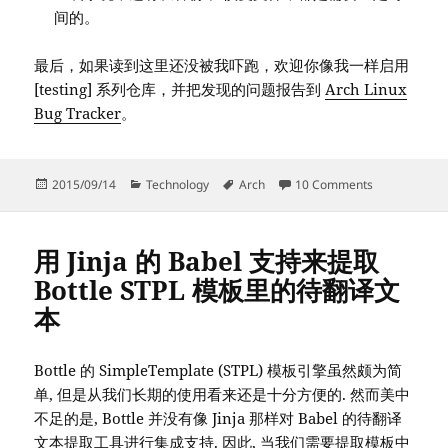
间的。
最后，如果读到这里还没被我吓跑，欢迎你像我一样启用
[testing] 系列仓库，并把发现的问题报告到
Arch Linux
Bug Tracker
。
Posted
Categories
Tags
on Arch Lin
2015/09/14
Technology
Arch
10 Comments
on
用 Jinja 的 Babel 支持来提取
Bottle STPL 模板里的待翻译文
本
Bottle 的 SimpleTemplate (STPL) 模板引擎虽然颇为简
单, 但是从我们长期的使用看来还是十分方便的. 然而美中
不足的是, Bottle 并没有像 Jinja 那样对 Babel 的待翻译
文本提取工具进行集成支持. 因此, 当我们需要提取模板中