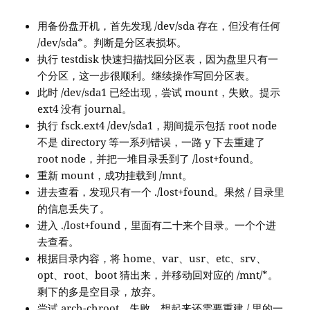
用备份盘开机，首先发现 /dev/sda 存在，但没有任何
/dev/sda*。判断是分区表损坏。
执行 testdisk 快速扫描找回分区表，因为盘里只有一
个分区，这一步很顺利。继续操作写回分区表。
此时 /dev/sda1 已经出现，尝试 mount，失败。提示
ext4 没有 journal。
执行 fsck.ext4 /dev/sda1，期间提示包括 root node
不是 directory 等一系列错误，一路 y 下去重建了
root node，并把一堆目录丢到了 /lost+found。
重新 mount，成功挂载到 /mnt。
进去查看，发现只有一个 ./lost+found。果然 / 目录里
的信息丢失了。
进入 ./lost+found，里面有二十来个目录。一个个进
去查看。
根据目录内容，将 home、var、usr、etc、srv、
opt、root、boot 猜出来，并移动回对应的 /mnt/*。
剩下的多是空目录，放弃。
尝试 arch-chroot，失败，想起来还需要重建 / 里的一