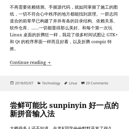
不再需要依赖猜测。手握源代码，就如同掌握了施工的图
纸，一切不符合心中秩序的地方都能找到原理。一群志同
道合的前辈早已构建了井井有条的目录结构、依赖关系、
软件仓库、……一切都显得那么美好。和每个第一次玩
Linux 桌面的折腾狂一样，我花了很多时间试图让 GTK+
和 Qt 的程序界面一样而且好看，以及折腾 compiz 特
效。
Linux 发行版：“强迫症患者”们的共识社
Continue reading
Posted
Categories
Tags
on Linu
2018/05/07
Technology
Linux
29 Comments
on
尝鲜可能比 sunpinyin 好一点的
新拼音输入法
大概很多人还不知道，在老K同学
偷偷
默默开发了很久