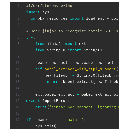
#!/usr/bin/env python
import
from
 pkg_resources 
import
 load_entry_point

# Hack jinja2 to recognize bottle STPL's {{!
try
:
from
 jinja2 
import
 ext

from
 StringIO 
import
 StringIO

    _babel_extract 
=
 ext
.
babel_extract

def
babel_extract_with_stpl_support
(
file
        new_fileobj 
=
 StringIO
(
fileobj
.
read
(
return
 _babel_extract
(
new_fileobj
,
*
    ext
.
babel_extract 
=
except
 ImportError
:
print
(
"jinja2 not present, ignoring monk
if
 __name__ 
==
'__main__'
:
    sys
.
exit
(