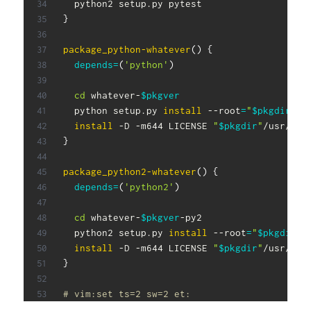
}
package_python-whatever
(
)
{
depends
=
(
'python'
)
cd
 whatever-
$pkgver
  python setup.py 
install
 --root
=
"
$pkgdir
"
 -
install
 -D -m644 LICENSE 
"
$pkgdir
"
/usr/sha
}
package_python2-whatever
(
)
{
depends
=
(
'python2'
)
cd
 whatever-
$pkgver
-py2

  python2 setup.py 
install
 --root
=
"
$pkgdir
"
 
install
 -D -m644 LICENSE 
"
$pkgdir
"
/usr/sha
}
# vim:set ts=2 sw=2 et: