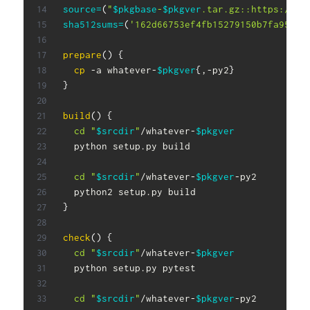
source
=
(
"
$pkgbase
-
$pkgver
.tar.gz::https://gi
sha512sums
=
(
'162d66753ef4fb15279150b7fa953b4
prepare
(
)
{
cp
 -a whatever-
$pkgver
{
,-py2
}
}
build
(
)
{
cd
"
$srcdir
"
/whatever-
$pkgver
  python setup.py build

cd
"
$srcdir
"
/whatever-
$pkgver
-py2

}
check
(
)
{
cd
"
$srcdir
"
/whatever-
$pkgver
  python setup.py pytest

cd
"
$srcdir
"
/whatever-
$pkgver
-py2
