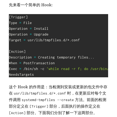
先来看一个简单的 Hook:
[
Trigger
]
Type 
=
 File

Operation 
=
 Install

Operation 
=
 Upgrade

Target 
=
 usr/lib/tmpfiles.d/*.conf

[
Action
]
Description 
=
 Creating temporary files
..
.

When 
=
 PostTransaction

Exec 
=
 /bin/sh -c 
'while read -r f; do /usr/bin/sys
NeedsTargets
这个 Hook 的作用是：当检测到安装或更新的包文件中存
在
时，在更新后对每个文
usr/lib/tmpfiles.d/*.conf
件调用
方法。前面的检测
systemd-tmpfiles --create
部分定义在
部分，后面执行的操作定义在
[Trigger]
部分。下面我们分别了解一下这两部分。
[Action]