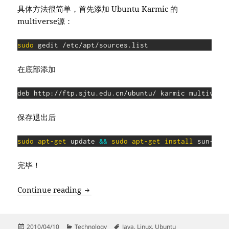
具体方法很简单，首先添加 Ubuntu Karmic 的
multiverse源：
sudo
在底部添加
保存退出后
sudo
apt-get
 update 
&&
sudo
apt-get
install
完毕！
在 Ubuntu Lucid 下请回 Sun Java6 Jre,
Continue reading
Posted
Categories
Tags
2010/04/10
Technology
Java
,
Linux
,
Ubuntu