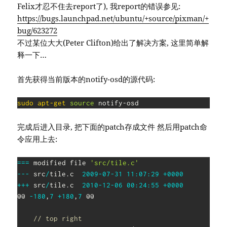
Felix才忍不住去report了), 我report的错误参见:
https://bugs.launchpad.net/ubuntu/+source/pixman/+
bug/623272
不过某位大大(Peter Clifton)给出了解决方案, 这里简单解
释一下…
首先获得当前版本的notify-osd的源代码:
sudo
apt-get
source
 notify-osd
完成后进入目录, 把下面的patch存成文件 然后用patch命
令应用上去:
==
=
 modified file 
'src/tile.c'
--
-
 src
/
tile
.
c	
2009
-
07
-
31
11
:
07
:
29
+
0000
++
+
 src
/
tile
.
c	
2010
-
12
-
06
00
:
24
:
55
+
0000
@@ 
-
180
,
7
+
180
,
7
 @@

// top right