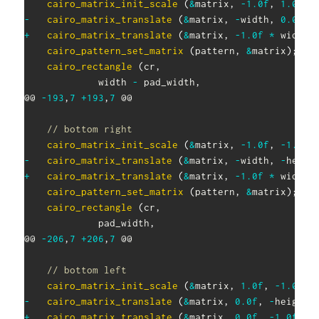
cairo_matrix_init_scale
(
&
matrix
,
-
1.0f
,
1.0f
)
;
-
cairo_matrix_translate
(
&
matrix
,
-
width
,
0.0f
)
;
+
cairo_matrix_translate
(
&
matrix
,
-
1.0f
*
 width
,
cairo_pattern_set_matrix
(
pattern
,
&
matrix
)
;
cairo_rectangle
(
cr
,
 			 width 
-
 pad_width
,
@@ 
-
193
,
7
+
193
,
7
 @@

// bottom right
cairo_matrix_init_scale
(
&
matrix
,
-
1.0f
,
-
1.0f
)
-
cairo_matrix_translate
(
&
matrix
,
-
width
,
-
heigh
+
cairo_matrix_translate
(
&
matrix
,
-
1.0f
*
 width
,
cairo_pattern_set_matrix
(
pattern
,
&
matrix
)
;
cairo_rectangle
(
cr
,
 			 pad_width
,
@@ 
-
206
,
7
+
206
,
7
 @@

// bottom left
cairo_matrix_init_scale
(
&
matrix
,
1.0f
,
-
1.0f
)
;
-
cairo_matrix_translate
(
&
matrix
,
0.0f
,
-
height
)
+
cairo_matrix_translate
(
&
matrix
,
0.0f
,
-
1.0f
*
 