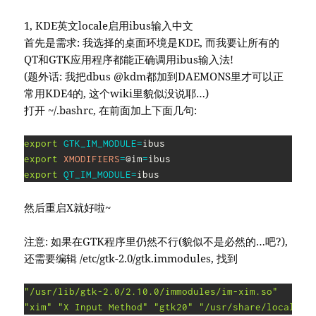
1, KDE英文locale启用ibus输入中文
首先是需求: 我选择的桌面环境是KDE, 而我要让所有的
QT和GTK应用程序都能正确调用ibus输入法!
(题外话: 我把dbus @kdm都加到DAEMONS里才可以正
常用KDE4的, 这个wiki里貌似没说耶…)
打开 ~/.bashrc, 在前面加上下面几句:
export
GTK_IM_MODULE
=
export
XMODIFIERS
=
@im
=
export
QT_IM_MODULE
=
然后重启X就好啦~
注意: 如果在GTK程序里仍然不行(貌似不是必然的…吧?),
还需要编辑 /etc/gtk-2.0/gtk.immodules, 找到
"/usr/lib/gtk-2.0/2.10.0/immodules/im-xim.so"
"xim"
"X Input Method"
"gtk20"
"/usr/share/locale"