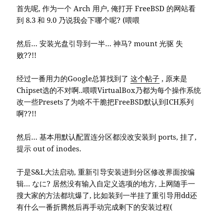
首先呢, 作为一个 Arch 用户, 俺打开 FreeBSD 的网站看
到 8.3 和 9.0 乃说我会下哪个呢? (喂喂
然后… 安装光盘引导到一半… 神马? mount 光驱 失
败??!!
经过一番用力的Google总算找到了
这个帖子
, 原来是
Chipset选的不对啊..喂喂VirtualBox乃都为每个操作系统
改一些Presets了为啥不干脆把FreeBSD默认到ICH系列
啊??!!
然后… 基本用默认配置连分区都没改安装到 ports, 挂了,
提示 out of inodes.
于是S&L大法启动, 重新引导安装进到分区修改界面按编
辑… なに? 居然没有输入自定义选项的地方, 上网随手一
搜大家的方法都坑爆了, 比如装到一半挂了重引导用dd还
有什么一番折腾然后再手动完成剩下的安装过程(