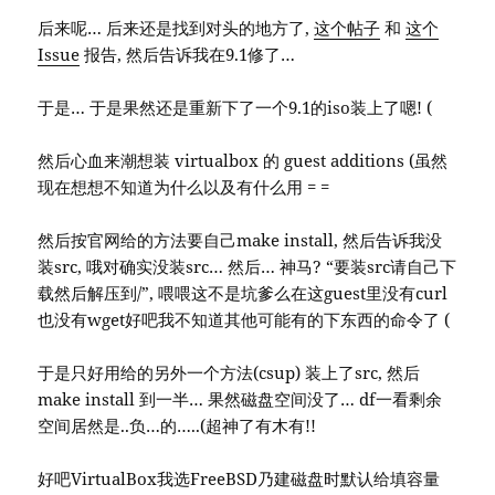
后来呢… 后来还是找到对头的地方了,
这个帖子
和
这个
Issue
报告, 然后告诉我在9.1修了…
于是… 于是果然还是重新下了一个9.1的iso装上了嗯! (
然后心血来潮想装 virtualbox 的 guest additions (虽然
现在想想不知道为什么以及有什么用 = =
然后按官网给的方法要自己make install, 然后告诉我没
装src, 哦对确实没装src… 然后… 神马? “要装src请自己下
载然后解压到/”, 喂喂这不是坑爹么在这guest里没有curl
也没有wget好吧我不知道其他可能有的下东西的命令了 (
于是只好用给的另外一个方法(csup) 装上了src, 然后
make install 到一半… 果然磁盘空间没了… df一看剩余
空间居然是..负…的…..(超神了有木有!!
好吧VirtualBox我选FreeBSD乃建磁盘时默认给填容量