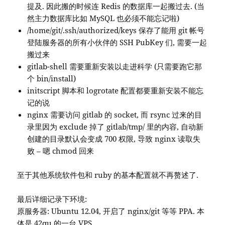
提及. 因此搬的时候连 Redis 的数据库一起搬过去. (当
然主力数据库比如 MySQL 也必须不能忘记啦)
/home/git/.ssh/authorized/keys 保存了能用 git 帐号
登陆服务器的所有小伙伴的 SSH PubKey 们, 需要一起
搬过来
gitlab-shell 需要重新安装以走进科学 (只需要跑它那
个 bin/install)
initscript 脚本和 logrotate 配置都要重新安装不能忘
记的说
nginx 需要访问 gitlab 的 socket, 而 rsync 过来的目
录里因为 exclude 掉了 gitlab/tmp/ 里的内容, 自动新
创建的目录默认会变成 700 权限, 导致 nginx 读取失
败 – 嗯 chmod 回来
至于其他系统软件包和 ruby 的基本配置就不再赘述了.
最后详细记录下环境:
原服务器: Ubuntu 12.04, 开启了 nginx/git 等等 PPA. 本
体是 42qu 的一台 VPS.