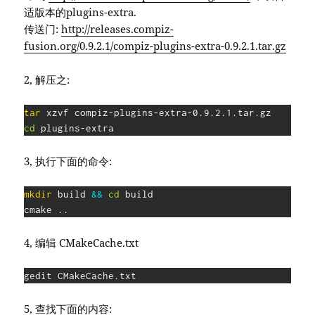
适版本的plugins-extra.
传送门:
http://releases.compiz-
fusion.org/0.9.2.1/compiz-plugins-extra-0.9.2.1.tar.gz
2, 解压之:
tar
cd
 plugins-extra
3, 执行下面的命令:
mkdir
 build 
&&
cd
 build

cmake 
..
4, 编辑 CMakeCache.txt
gedit CMakeCache.txt
5, 查找下面的内容: