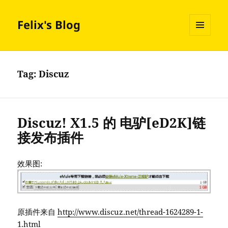
Felix's Blog
MENU
AND
WIDGETS
Tag:
Discuz
Discuz! X1.5 的 电驴[eD2K]链
接发布插件
效果图:
原插件来自
http://www.discuz.net/thread-1624289-1-
1.html